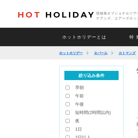
HOT
HOLIDAY
現地発オプショナルツア
ケアンズ、エアーズロッ
ホットホリデーとは
特 
ホットホリデー
ネパール
カトマンズ
絞り込み条件
早朝
午前
午後
短時間(2時間以内)
夜
1日
2日以上