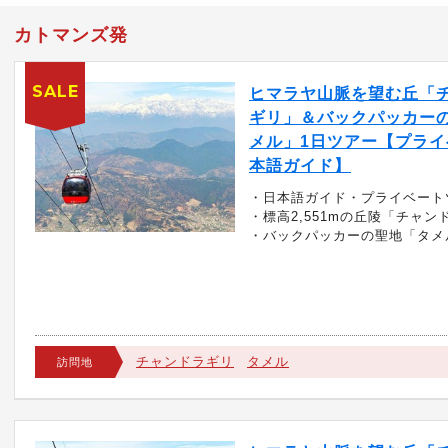
カトマンズ発
SALE
ヒマラヤ山脈を望む丘「
ギリ」＆バックパッカー
メル」1日ツアー【プライベ
本語ガイド】
・日本語ガイド・プライベート
・標高2,551mの丘陵「チャン
・バックパッカーの聖地「タメ
チャンドラギリ
タメル
訪問地