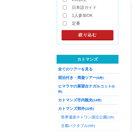
日本語ガイド
1人参加OK
定番
カトマンズ
全てのツアーを見る
宿泊付き・周遊ツアー
(5件)
ヒマラヤの展望台ナガルコット
(5
件)
カトマンズ市内観光
(14件)
カトマンズ郊外
(22件)
世界遺産チトワン国立公園
(1件)
古都バクタプル
(9件)