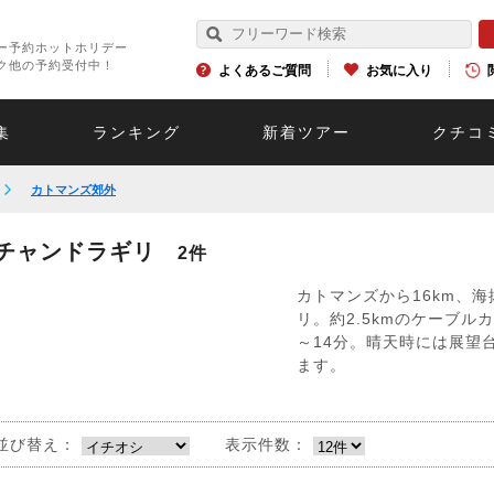
ー予約ホットホリデー
ク他の予約受付中！
よくあるご質問
お気に入り
集
ランキング
新着ツアー
クチコ
カトマンズ郊外
チャンドラギリ
2件
カトマンズから16km、海
リ。約2.5kmのケーブ
～14分。晴天時には展望
ます。
並び替え：
表示件数：