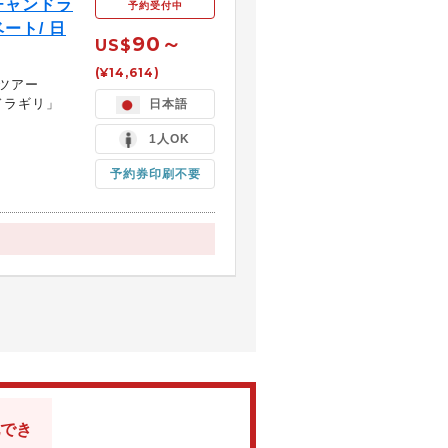
チャンドラ
予約受付中
ート/ 日
90～
US$
(¥14,614)
ツアー
ドラギリ」
日本語
1人OK
予約券印刷不要
でき