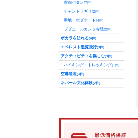
古都パタン
(7件)
チャンドラギリ
(2件)
聖地・ボダナート
(4件)
ブダニールカンタ寺院
(2件)
ポカラを訪れる
(4件)
エベレスト遊覧飛行
(3件)
アクティビティを楽しむ
(3件)
ハイキング・トレッキング
(1件)
空港送迎
(3件)
ネパール文化体験
(2件)