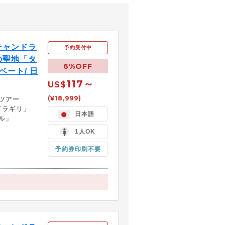
チャンドラ
予約受付中
の聖地「タ
6%OFF
ート/ 日
117～
US$
(¥18,999)
ツアー
ドラギリ」
日本語
ル」
1人OK
予約券印刷不要