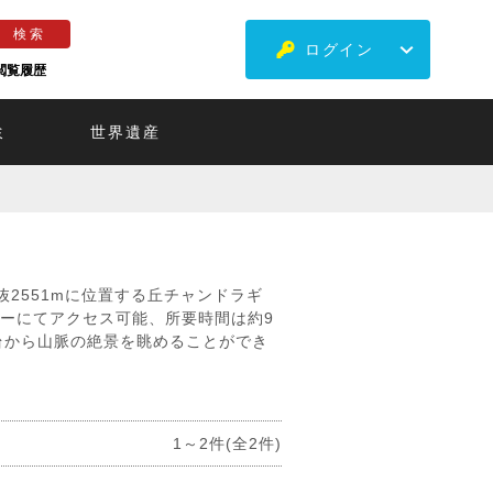
ログイン
閲覧履歴
ミ
世界遺産
抜2551mに位置する丘チャンドラギ
ルカーにてアクセス可能、所要時間は約9
台から山脈の絶景を眺めることができ
1～2件(全2件)