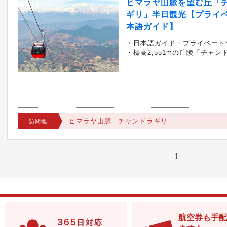
ヒマラヤ山脈を望む丘「
ギリ」半日観光【プライベ
本語ガイド】
・日本語ガイド・プライベート
・標高2,551mの丘陵「チャン
ヒマラヤ山脈
チャンドラギリ
訪問地
1
航空券も手配