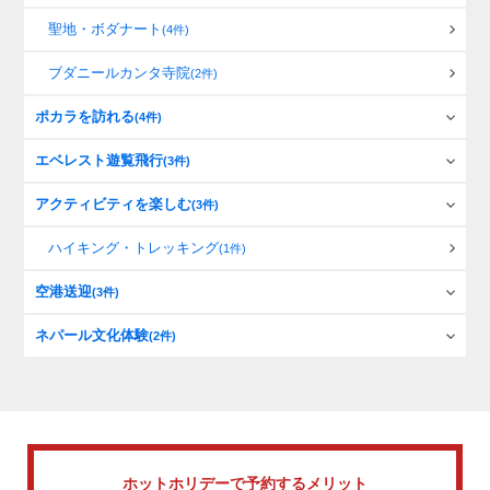
聖地・ボダナート
(4件)
ブダニールカンタ寺院
(2件)
ポカラを訪れる
(4件)
エベレスト遊覧飛行
(3件)
アクティビティを楽しむ
(3件)
ハイキング・トレッキング
(1件)
空港送迎
(3件)
ネパール文化体験
(2件)
ホットホリデーで
予約するメリット