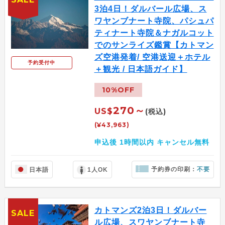
3泊4日！ダルバール広場、ス
ワヤンブナート寺院、パシュパ
ティナート寺院＆ナガルコット
でのサンライズ鑑賞【カトマン
ズ空港発着/ 空港送迎＋ホテル
予約受付中
＋観光 / 日本語ガイド】
10%OFF
270～
US$
(税込)
(¥43,963)
申込後 1時間以内 キャンセル無料
予約券の印刷：
不要
日本語
1人OK
カトマンズ2泊3日！ダルバー
SALE
ル広場、スワヤンブナート寺