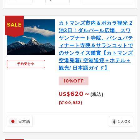
カトマンズ市内＆ポカラ観光 2
SALE
泊3日！ダルバール広場、スワ
ヤンブナート寺院、パシュパテ
ィナート寺院＆サランコットで
のサンライズ鑑賞【カトマンズ
空港発着/ 空港送迎＋ホテル＋
予約受付中
観光/ 日本語ガイド】
10%OFF
620～
US$
(税込)
(¥100,952)
日本語
1人OK