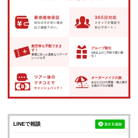
航空券も手配できま
グループ割引
す！
4名以上のご予約で
更に割
要望に沿った柔軟な
ツアーア
引！
レンジも可
オーダーメイドの旅
あなただけの周遊・個人旅行
を
旅のプロが提案
LINEで相談