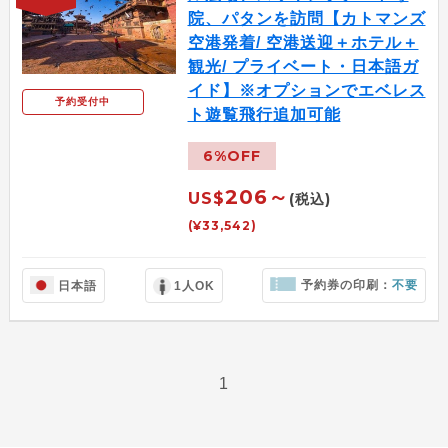
院、パタンを訪問【カトマンズ
空港発着/ 空港送迎＋ホテル＋
観光/ プライベート・日本語ガ
イド】※オプションでエベレス
予約受付中
ト遊覧飛行追加可能
6%OFF
206～
US$
(税込)
(¥33,542)
予約券の印刷：
不要
日本語
1人OK
1