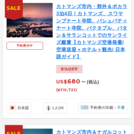
カトマンズ市内・郊外＆ポカラ
SALE
3泊4日！カトマンズ、スワヤ
ンブナート寺院、パシュパティ
ナート寺院、バクタプル、パタ
ン＆サランコットでのサンライ
ズ鑑賞【カトマンズ空港発着/
予約受付中
空港送迎＋ホテル＋観光/ 日本
語ガイド】
9%OFF
680～
US$
(税込)
(¥110,721)
予約券の印刷：
不要
日本語
1人OK
カトマンズ市内＆ナガルコット
SALE