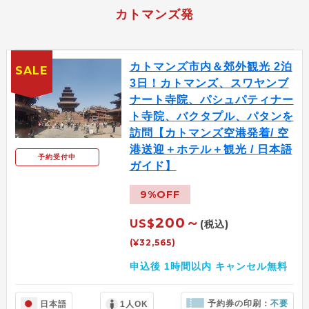
カトマンズ発
カトマンズ市内＆郊外観光 2泊
SALE
3日！カトマンズ、スワヤンブ
ナート寺院、パシュパティナー
ト寺院、バクタプル、パタンを
訪問【カトマンズ空港発着/ 空
港送迎＋ホテル＋観光 / 日本語
予約受付中
ガイド】
9%OFF
200～
US$
(税込)
(¥32,565)
申込後 1時間以内 キャンセル無料
予約券の印刷：
不要
日本語
1人OK