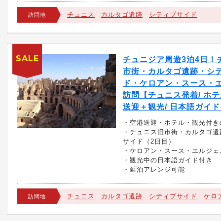
チュニス
カルタゴ遺跡
シティブサイド
訪問地
SALE
チュニジア周遊3泊4日！
市街・カルタゴ遺跡・シ
ド・ケロアン・スース・
訪問【チュニス発着/ ホ
送迎＋観光/ 日本語ガイド
・空港送迎・ホテル・観光付き
・チュニス旧市街・カルタゴ遺
サイド（2日目）
・ケロアン・スース・エルジェ
・観光中の日本語ガイド付き
・延泊アレンジ可能
チュニス
カルタゴ遺跡
シティブサイド
ケロ
訪問地