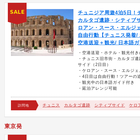
SALE
チュニジア周遊4泊5日！
カルタゴ遺跡・シティブ
ロアン・スース・エルジェ
自由行動【チュニス発着/
空港送迎＋観光/ 日本語
・空港送迎・ホテル・観光付き
・チュニス旧市街・カルタゴ遺
サイド（2日目）
・ケロアン・スース・エルジェ
・4日目は自由行動！ツアーの
・観光中の日本語ガイド付き
・延泊アレンジ可能
チュニス
カルタゴ遺跡
シティブサイド
ケロ
訪問地
東京発