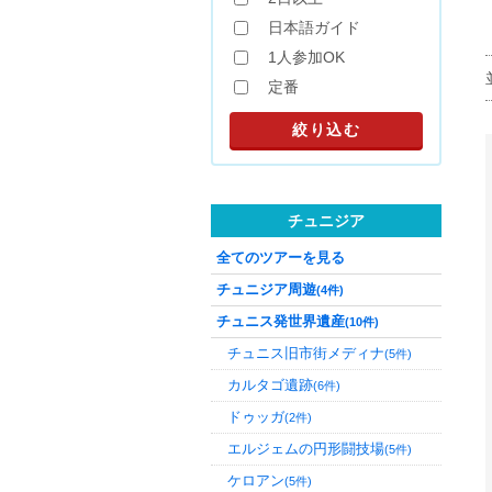
日本語ガイド
1人参加OK
定番
チュニジア
全てのツアーを見る
チュニジア周遊
(4件)
チュニス発世界遺産
(10件)
チュニス旧市街メディナ
(5件)
カルタゴ遺跡
(6件)
ドゥッガ
(2件)
エルジェムの円形闘技場
(5件)
ケロアン
(5件)