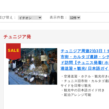
並び替え：
表示件数：
チュニジア発
SALE
チュニジア周遊2泊3日！
市街・カルタゴ遺跡・シ
ド訪問【チュニス発着/ 
港送迎＋観光/ 日本語ガ
・空港送迎・ホテル・観光付き
・チュニス旧市街・カルタゴ遺
サイドを日帰り観光
・観光中の日本語ガイド付き
・延泊アレンジ可能