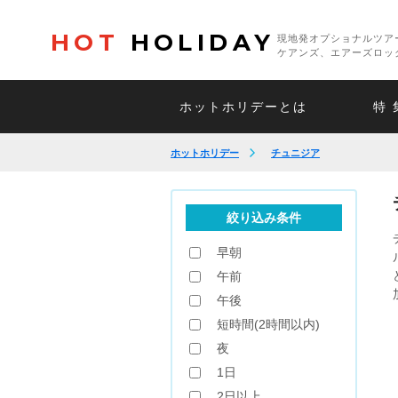
HOT
HOLIDAY
現地発オプショナルツア
ケアンズ、エアーズロッ
ホットホリデーとは
特 
ホットホリデー
チュニジア
絞り込み条件
早朝
午前
午後
短時間(2時間以内)
夜
1日
2日以上