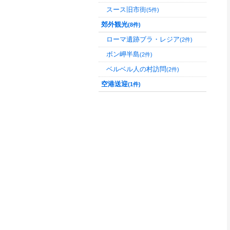
スース旧市街
(5件)
郊外観光
(8件)
ローマ遺跡ブラ・レジア
(2件)
ボン岬半島
(2件)
ベルベル人の村訪問
(2件)
空港送迎
(1件)