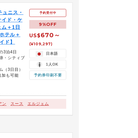
チュニス・
予約受付中
サイド・ケ
9%OFF
ム＋1日
670～
 ホテル＋
US$
ガイド】
(¥109,297)
の3泊4日
日本語
跡・シティブ
1人OK
ム（3日目）
追加も可能
予約券印刷不要
アン
スース
エルジェム