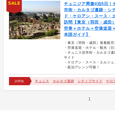
SALE
チュニジア周遊4泊5日！
市街・カルタゴ遺跡・シ
ド・ケロアン・スース・
訪問【東京（羽田・成田）
空券＋ホテル＋空港送迎＋
本語ガイド】
・東京（羽田・成田）発着航空
・空港送迎・ホテル・観光（日
・チュニス旧市街・カルタゴ遺
サイド
・ケロアン・スース・エルジェ
・延泊アレンジ可能！
チュニス
カルタゴ遺跡
シティブサイド
ケロ
訪問地
1