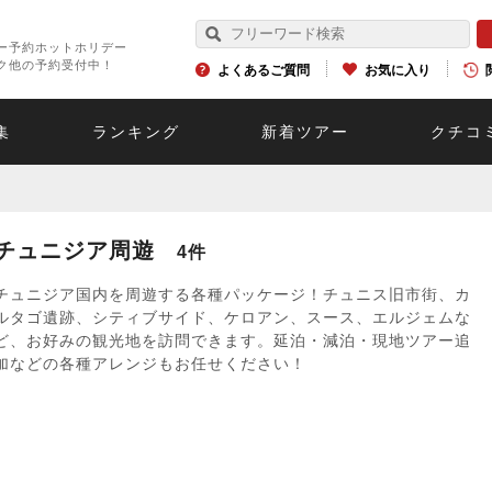
ー予約ホットホリデー
ク他の予約受付中！
よくあるご質問
お気に入り
集
ランキング
新着ツアー
クチコ
チュニジア周遊
4件
チュニジア国内を周遊する各種パッケージ！チュニス旧市街、カ
ルタゴ遺跡、シティブサイド、ケロアン、スース、エルジェムな
ど、お好みの観光地を訪問できます。延泊・減泊・現地ツアー追
加などの各種アレンジもお任せください！