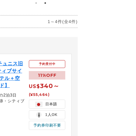
1～4件(全4件)
チュニス旧
予約受付中
ティブサイ
11%OFF
ホテル＋空
340～
イド】
US$
(¥55,464)
の2泊3日
跡・シティブ
日本語
1人OK
予約券印刷不要