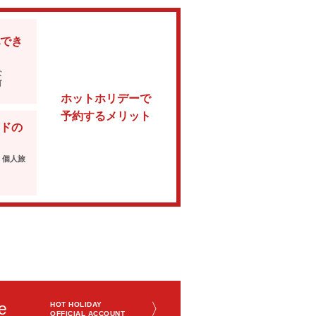
でき
な
可
ホットホリデーで
予約するメリット
ドの
・個人旅
e
〉
HOT HOLIDAY
OFFICIAL ACCOUNT