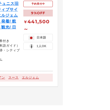
チュニス旧
予約受付中
ティブサイ
9%OFF
エルジェム
441,500
発着/ 航
￥
観光/ 日
～
日本語
券付き
本語ガイド）
1人OK
跡・シティブ
ム
アン
スース
エルジェム