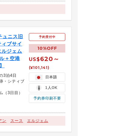
チュニス旧
予約受付中
ティブサイ
10%OFF
エルジェム
620～
テル＋空港
US$
】
(¥101,141)
の3泊4日
日本語
跡・シティブ
1人OK
ム（3日目）
予約券印刷不要
アン
スース
エルジェム