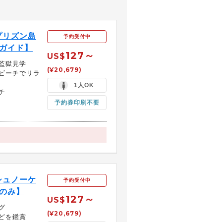
プリズン島
予約受付中
ガイド】
127～
US$
監獄見学
(¥20,679)
ビーチでリラ
1人OK
チ
予約券印刷不要
シュノーケ
予約受付中
前のみ】
127～
US$
グ
(¥20,679)
どを鑑賞