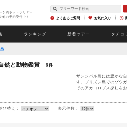
ー予約ホットホリデー
ク他の予約受付中！
よくあるご質問
お気に入り
集
ランキング
新着ツアー
クチコ
ル島
自然と動物鑑賞
6件
ザンジバル島には豊かな
す。プリズン島でのゾウ
でのアカコロブス探しを
並び替え：
表示件数：