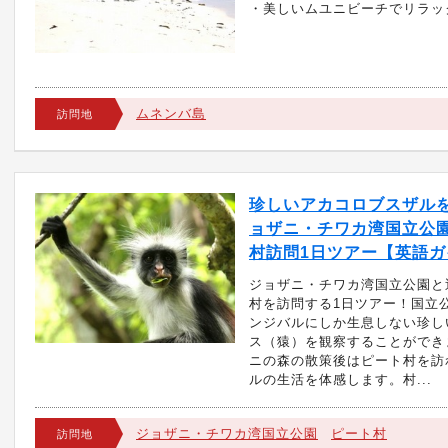
・美しいムユニビーチでリラッ
ムネンバ島
訪問地
珍しいアカコロブスザル
ョザニ・チワカ湾国立公
村訪問1日ツアー【英語ガ
ジョザニ・チワカ湾国立公園と
村を訪問する1日ツアー！国立
ンジバルにしか生息しない珍し
ス（猿）を観察することができ
ニの森の散策後はピート村を訪
ルの生活を体感します。村...
ジョザニ・チワカ湾国立公園
ピート村
訪問地