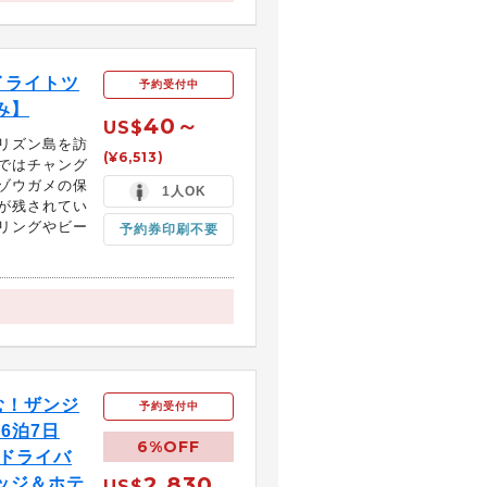
イライトツ
予約受付中
み】
40～
US$
リズン島を訪
(¥6,513)
ではチャング
ゾウガメの保
1人OK
が残されてい
リングやビー
予約券印刷不要
む！ザンジ
予約受付中
6泊7日
6%OFF
語ドライバ
2,830
ッジ＆ホテ
US$