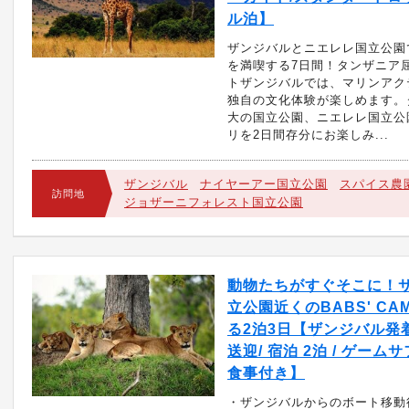
ル泊】
ザンジバルとニエレレ国立公園
を満喫する7日間！タンザニア
トザンジバルでは、マリンアク
独自の文化体験が楽しめます。
大の国立公園、ニエレレ国立公
リを2日間存分にお楽しみ...
ザンジバル
ナイヤーアー国立公園
スパイス農
訪問地
ジョザーニフォレスト国立公園
動物たちがすぐそこに！
立公園近くのBABS' CA
る2泊3日【ザンジバル発着
送迎/ 宿泊 2泊 / ゲームサ
食事付き】
・ザンジバルからのボート移動