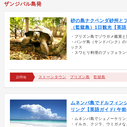
ザンジバル島発
砂の島ナクペンダ砂州と
（監獄島）1日観光【英語
・プリズン島でゾウガメ鑑賞と
・パンゲ島（サンドバンク）の
ックス
・スワヒリ料理のブッフェラン
ストーンタウン
プリズン島
監獄島
訪問地
ムネンバ島でドルフィン
リング【英語ガイド/ 午
・ムネンバ島でシュノーケリン
・イルカ、クジラ、ウミガメな