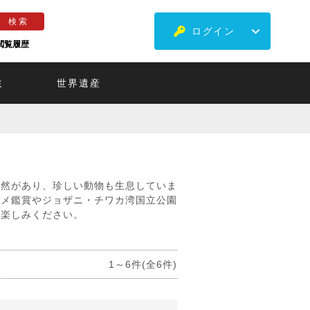
ログイン
閲覧履歴
ミ
世界遺産
自然があり、珍しい動物も生息していま
ガメ鑑賞やジョザニ・チワカ湾国立公園
お楽しみください。
1～6件(全6件)