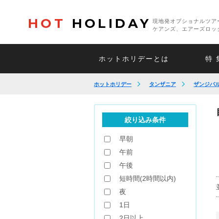
HOT
HOLIDAY
現地発オプショナルツア
ケアンズ、エアーズロッ
ホットホリデーとは
特 
ホットホリデー
タンザニア
ザンジバ
絞り込み条件
早朝
午前
午後
短時間(2時間以内)
夜
1日
2日以上