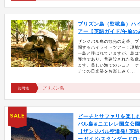
プリズン島（監獄島）ハ
アー【英語ガイド/午前の
ザンジバル島の観光の定番、プ
問するハイライトツアー！現地
ー島と呼ばれていますが、島は
護地であり、昔建設された監獄
ます。美しい海でのシュノーケ
チでの日光浴をお楽しみく...
プリズン島
訪問地
SALE
ビーチとサファリを楽し
バル島&ニエレレ国立公園
【ザンジバル空港発/ 英
ーガイド/スタンダードロ