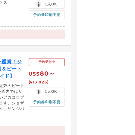
クス
1人OK
予約券印刷不要
を鑑賞！ジ
予約受付中
園＆ピート
80～
US$
イド】
(¥13,026)
近郊のピート
公園内ではザ
1人OK
いアカコロブ
予約券印刷不要
ます。ジョザ
れ、ザンジバ