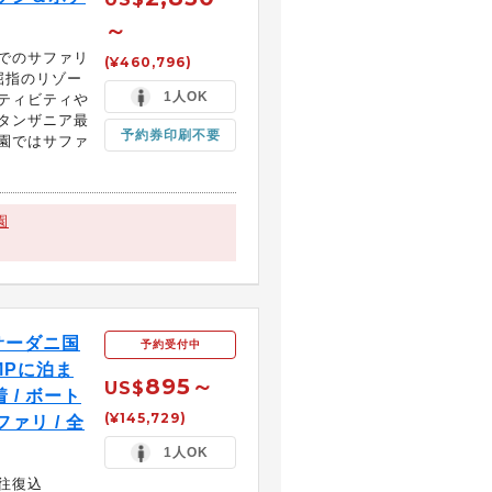
～
でのサファリ
(¥460,796)
屈指のリゾー
1人OK
ティビティや
タンザニア最
予約券印刷不要
園ではサファ
園
サーダニ国
予約受付中
MPに泊ま
895～
US$
 / ボート
(¥145,729)
ファリ / 全
1人OK
往復込