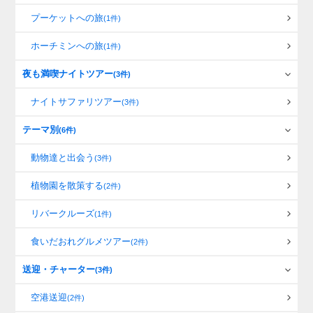
プーケットへの旅
(1件)
ホーチミンへの旅
(1件)
夜も満喫ナイトツアー
(3件)
ナイトサファリツアー
(3件)
テーマ別
(6件)
動物達と出会う
(3件)
植物園を散策する
(2件)
リバークルーズ
(1件)
食いだおれグルメツアー
(2件)
送迎・チャーター
(3件)
空港送迎
(2件)