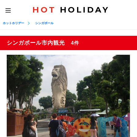
HOT
HOLIDAY
toggle
navigation
ホットホリデー
シンガポール
シンガポール市内観光
4件