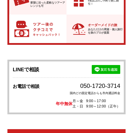
4名以上のご予約で
更に割
要望に沿った柔軟な
ツアーア
引！
レンジも可
オーダーメイドの旅
あなただけの周遊・個人旅行
を
旅のプロが提案
LINEで相談
050-1720-3714
お電話で相談
国内どの固定電話からも市内通話料金
月～金
9:00～17:00
年中無休
土・日
9:00～12:00（正午）