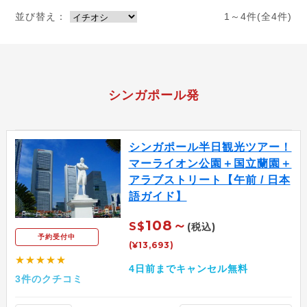
並び替え：
1～4件(全4件)
シンガポール発
シンガポール半日観光ツアー！
マーライオン公園＋国立蘭園＋
アラブストリート【午前 / 日本
語ガイド】
108～
S$
(税込)
予約受付中
(¥13,693)
★★★★★
4日前までキャンセル無料
3件のクチコミ