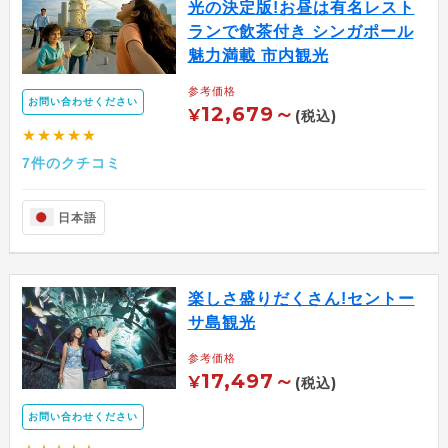
光の決定版!お昼は有名レスト
ランで飲茶付き シンガポール
魅力満載 市内観光
参考価格
お問い合わせください
12,679～
¥
(税込)
★★★★★
7件のクチコミ
日本語
楽しさ盛りだくさん!セントー
サ島観光
参考価格
17,497～
¥
(税込)
お問い合わせください