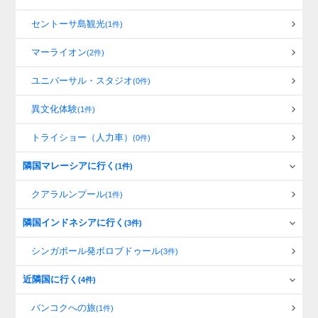
セントーサ島観光
(1件)
マーライオン
(2件)
ユニバーサル・スタジオ
(0件)
異文化体験
(1件)
トライショー（人力車）
(0件)
隣国マレーシアに行く
(1件)
クアラルンプール
(1件)
隣国インドネシアに行く
(3件)
シンガポール発ボロブドゥール
(3件)
近隣国に行く
(4件)
バンコクへの旅
(1件)