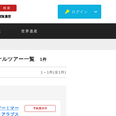
ログイン
閲覧履歴
ミ
世界遺産
ナルツアー一覧
1件
1～1件(全1件)
アー！マー
予約受付中
＋アラブス