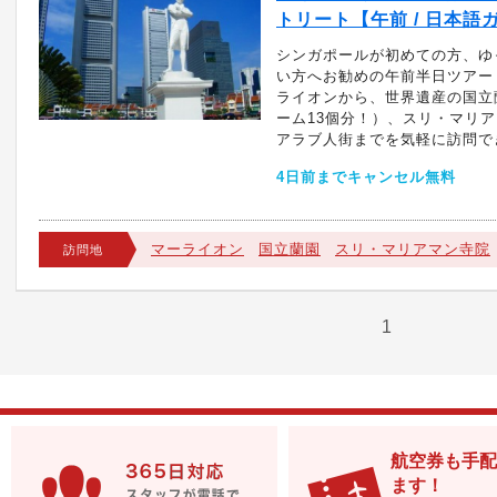
トリート【午前 / 日本語
シンガポールが初めての方、ゆ
い方へお勧めの午前半日ツアー
ライオンから、世界遺産の国立
ーム13個分！）、スリ・マリ
アラブ人街までを気軽に訪問でき
4日前までキャンセル無料
マーライオン
国立蘭園
スリ・マリアマン寺院
訪問地
1
航空券も手配
ます！