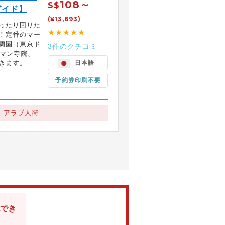
108～
S$
ガイド】
(¥13,693)
ったり回りた
★★★★★
！定番のマー
蘭園（東京ド
3件のクチコミ
アマン寺院、
ます。...
日本語
予約券印刷不要
アラブ人街
でき