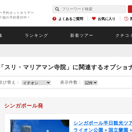
ー予約ホットホリデー
ク他の予約受付中！
よくあるご質問
お気に入り
集
ランキング
新着ツアー
クチコ
「スリ・マリアマン寺院」に関連するオプショ
並び替え：
表示件数：
シンガポール発
シンガポール半日観光ツ
ライオン公園＋国立蘭園