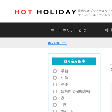
HOT
HOLIDAY
現地発オプショナルツア
ケアンズ、エアーズロッ
ホットホリデーとは
特 
ホットホリデー
絞り込み条件
早朝
午前
午後
短時間(2時間以内)
夜
1日
2日以上