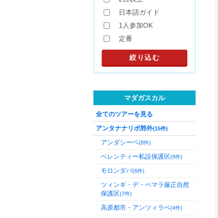
日本語ガイド
1人参加OK
定番
マダガスカル
全てのツアーを見る
アンタナナリボ郊外
(15件)
アンダシーベ
(8件)
ベレンティー私設保護区
(9件)
モロンダバ
(6件)
ツィンギ・デ・ベマラ厳正自然
保護区
(7件)
高原都市・アンツィラベ
(4件)