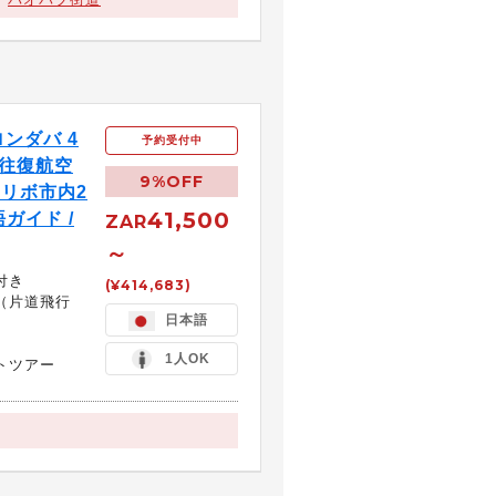
ンダバ 4
予約受付中
往復航空
9%OFF
ナリボ市内2
41,500
語ガイド /
ZAR
～
付き
(¥414,683)
（片道飛行
日本語
1人OK
トツアー