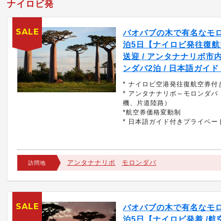
ナイロビ発
SALE
バオバブの木で有名なモロ
泊5日【ナイロビ発往復航空
送迎 / アンタナナリボ市
ンダバ2泊 / 日本語ガイド 
* ナイロビ空港発往復航空券付
* アンタナナリボ～モロンダバ
機、片道陸路）
*航空券価格変動制
* 日本語ガイド付きプライベー
アンタナナリボ
モロンダバ
訪問地
SALE
バオバブの木で有名なモロ
泊5日【ナイロビ発着 /航