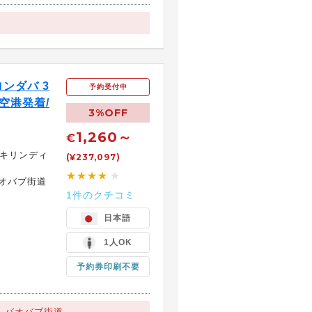
ンダバ 3
予約受付中
空港発着/
3%OFF
1,260～
€
！キリンディ
(¥237,097)
★★★★
★
オバブ街道
1件のクチコミ
日本語
1人OK
予約券印刷不要
バオバブ街道