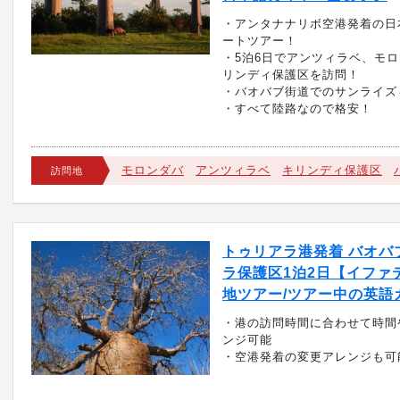
・アンタナナリボ空港発着の日
ートツアー！
・5泊6日でアンツィラベ、モ
リンディ保護区を訪問！
・バオバブ街道でのサンライズ
・すべて陸路なので格安！
モロンダバ
アンツィラベ
キリンディ保護区
訪問地
トゥリアラ港発着 バオバ
ラ保護区1泊2日【イファ
地ツアー/ツアー中の英語
・港の訪問時間に合わせて時間
ンジ可能
・空港発着の変更アレンジも可