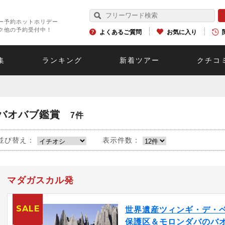
ー予約ホットホリデー
ク他の予約受付中！
よくあるご質問
お気に入り
集
ランキング
新着ツアー
クチコ
バオバブ鑑賞
7件
並び替え：
表示件数：
マダガスカル発
SALE
世界遺産ツィンギ・デ・
保護区＆モロンダバのバ