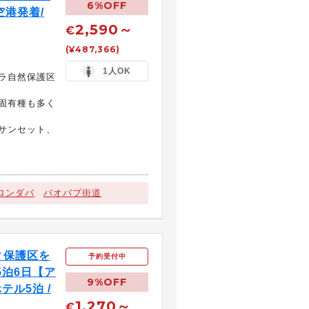
6%OFF
空港発着/
2,590～
€
(¥487,366)
1人OK
ラ自然保護区
固有種も多く
サンセット、
ロンダバ
バオバブ街道
ィ保護区を
予約受付中
5泊6日【ア
9%OFF
テル5泊 /
1,270～
€