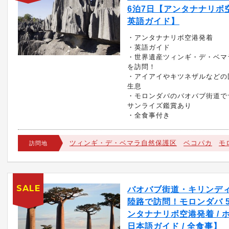
6泊7日【アンタナナリボ
英語ガイド】
・アンタナナリボ空港発着
・英語ガイド
・世界遺産ツィンギ・デ・ベマ
を訪問！
・アイアイやキツネザルなどの
生息
・モロンダバのバオバブ街道で
サンライズ鑑賞あり
・全食事付き
ツィンギ・デ・ベマラ自然保護区
ベコパカ
モ
訪問地
SALE
バオバブ街道・キリンデ
陸路で訪問！モロンダバ 
ンタナナリボ空港発着 / ホ
日本語ガイド / 全食事】