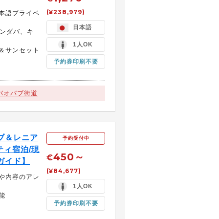
(¥238,979)
本語プライベ
日本語
ロンダバ、キ
1人OK
＆サンセット
予約券印刷不要
バオバブ街道
ブ＆レニア
予約受付中
ティ宿泊/現
450～
€
ガイド】
(¥84,677)
や内容のアレ
1人OK
能
予約券印刷不要