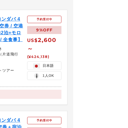
ンダバ 4
予約受付中
券 / 空港
9%OFF
内2泊+モロ
2,600
/ 全食事】
US$
～
き
（片道飛行
(¥424,138)
日本語
トツアー
1人OK
ンダバ 4
予約受付中
空券＋宿泊