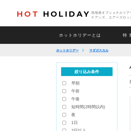
HOT
HOLIDAY
現地発オプショナルツア
ケアンズ、エアーズロッ
ホットホリデーとは
特 
ホットホリデー
マダガスカル
絞り込み条件
早朝
午前
午後
短時間(2時間以内)
夜
1日
2日以上