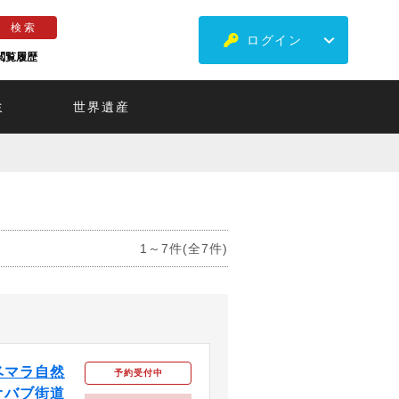
ログイン
閲覧履歴
ミ
世界遺産
1～7件(全7件)
ベマラ自然
予約受付中
オバブ街道