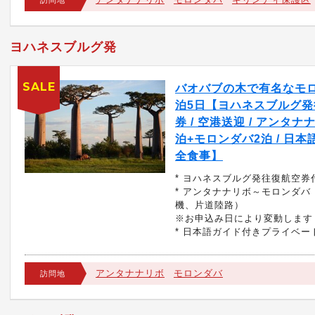
訪問地
ヨハネスブルグ発
SALE
バオバブの木で有名なモロ
泊5日【ヨハネスブルグ発
券 / 空港送迎 / アンタナ
泊+モロンダバ2泊 / 日本
全食事】
* ヨハネスブルグ発往復航空券
* アンタナナリボ～モロンダバ
機、片道陸路）
※お申込み日により変動します
* 日本語ガイド付きプライベー
アンタナナリボ
モロンダバ
訪問地