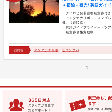
＋宿泊＋観光/ 英語ガイド
・ナイロビ発着往復航空券付き
・アンタナナリボ～モロンダバ
機、片道陸路）
・英語ガイドプライベートツア
・航空券価格変動制
アンタナナリボ
モロンダバ
訪問地
1
航空券も手配
ます！
要望に沿った柔軟