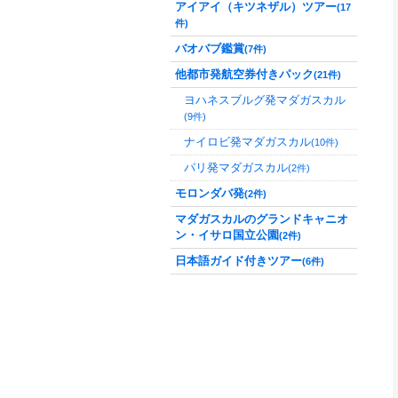
アイアイ（キツネザル）ツアー
(17
件)
バオバブ鑑賞
(7件)
他都市発航空券付きパック
(21件)
ヨハネスブルグ発マダガスカル
(9件)
ナイロビ発マダガスカル
(10件)
パリ発マダガスカル
(2件)
モロンダバ発
(2件)
マダガスカルのグランドキャニオ
ン・イサロ国立公園
(2件)
日本語ガイド付きツアー
(6件)