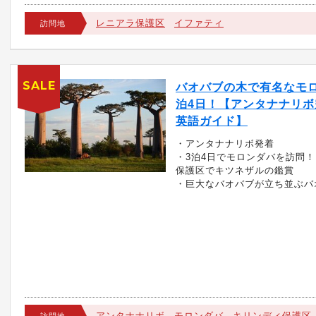
レニアラ保護区
イファティ
訪問地
SALE
バオバブの木で有名なモロ
泊4日！【アンタナナリボ
英語ガイド】
・アンタナナリボ発着
・3泊4日でモロンダバを訪問
保護区でキツネザルの鑑賞
・巨大なバオバブが立ち並ぶバ
アンタナナリボ
モロンダバ
キリンディ保護区