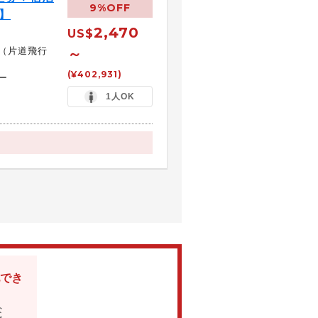
9%OFF
】
2,470
US$
（片道飛行
～
(¥402,931)
ー
1人OK
でき
な