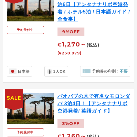
泊6日【アンタナナリボ空港発
着 / ホテル5泊 / 日本語ガイド /
全食事】
予約受付中
9%OFF
1,270～
€
(税込)
(¥238,979)
予約券の印刷：
不要
日本語
1人OK
バオバブの木で有名なモロンダ
SALE
バ 3泊4日！【アンタナナリボ
空港発着/ 英語ガイド】
3%OFF
予約受付中
1,260～
€
(税込)