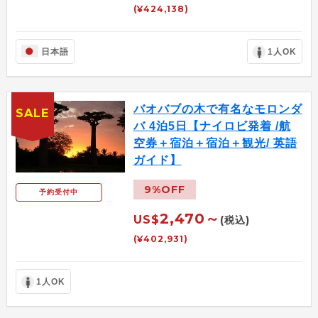
(¥424,138)
日本語
1人OK
バオバブの木で有名なモロンダ
SALE
バ 4泊5日【ナイロビ発着 /航
空券＋宿泊＋宿泊＋観光/ 英語
ガイド】
9%OFF
予約受付中
2,470～
US$
(税込)
(¥402,931)
1人OK