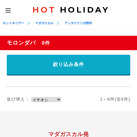
HOT
HOLIDAY
toggle
navigation
ホットホリデー
マダガスカル
アンタナナリボ郊外
モロンダバ
6件
絞り込み条件
並び替え：
1～6件(全6件)
マダガスカル発