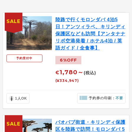
陸路で行くモロンダバ 4泊5
SALE
日！アンツィラベ、キリンディ
保護区なども訪問【アンタナナ
リボ空港発着 / ホテル4泊 / 英
語ガイド / 全食事】
予約受付中
6%OFF
1,780～
€
(税込)
(¥334,947)
予約券の印刷：
不要
1人OK
バオバブ街道・キリンディ保護
SALE
区を陸路で訪問！モロンダバ 5