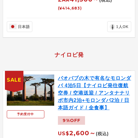
(¥414,683)
日本語
1人OK
ナイロビ発
バオバブの木で有名なモロンダ
SALE
バ 4泊5日【ナイロビ発往復航
空券 / 空港送迎 / アンタナナリ
ボ市内2泊+モロンダバ2泊 / 日
本語ガイド / 全食事】
予約受付中
9%OFF
2,600～
US$
(税込)