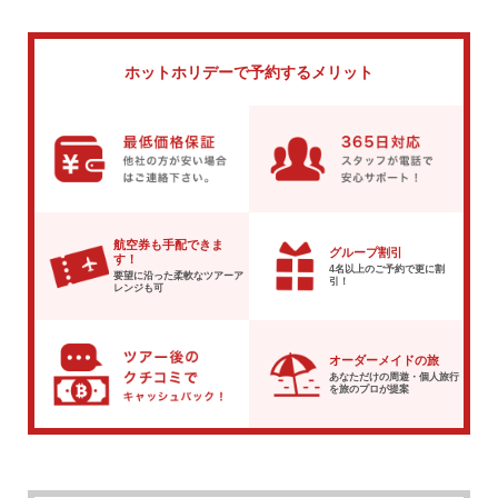
ホットホリデーで
予約するメリット
航空券も手配できま
グループ割引
す！
4名以上のご予約で
更に割
要望に沿った柔軟な
ツアーア
引！
レンジも可
オーダーメイドの旅
あなただけの周遊・個人旅行
を
旅のプロが提案