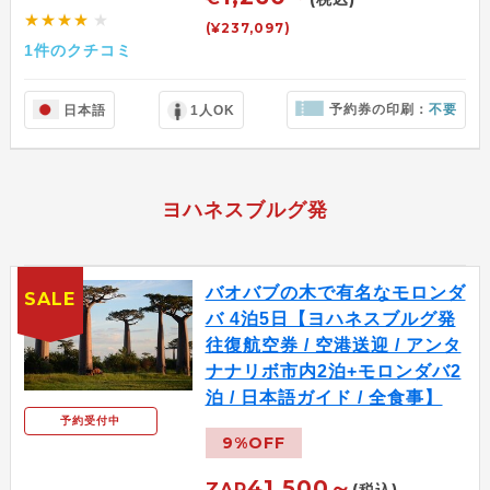
★★★★
★
(¥237,097)
1件のクチコミ
予約券の印刷：
不要
日本語
1人OK
ヨハネスブルグ発
バオバブの木で有名なモロンダ
SALE
バ 4泊5日【ヨハネスブルグ発
往復航空券 / 空港送迎 / アンタ
ナナリボ市内2泊+モロンダバ2
泊 / 日本語ガイド / 全食事】
予約受付中
9%OFF
41,500～
ZAR
(税込)