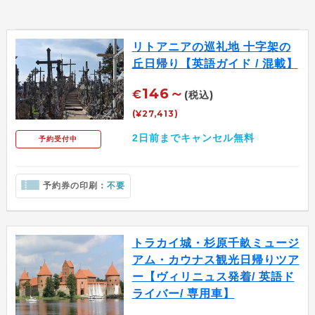
リトアニアの巡礼地 十字架の
丘日帰り【英語ガイド / 混載】
146～
€
(税込)
(¥27,413)
2日前までキャンセル無料
予約受付中
予約券の印刷：
不要
トラカイ城・杉原千畝ミュージ
アム・カウナス観光日帰りツア
ー【ヴィリニュス発着/ 英語ド
ライバー/ 専用車】