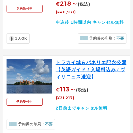
218～
€
(税込)
予約受付中
(¥40,931)
申込後 1時間以内 キャンセル無料
予約券の印刷：
不要
1人OK
トラカイ城＆パネリエ記念公園
【英語ガイド / 入場料込み / ヴ
ィリニュス送迎】
113～
€
(税込)
(¥21,217)
予約受付中
2日前までキャンセル無料
予約券の印刷：
不要