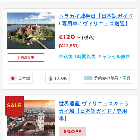
トラカイ城半日【日本語ガイド
/ 専用車 / ヴィリニュス送迎】
120～
€
(税込)
(¥22,531)
申込後 1時間以内 キャンセル無料
予約受付中
予約券の印刷：
不要
日本語
1人OK
世界遺産 ヴィリニュス＆トラ
SALE
カイ城【日本語ガイド / 専用
車】
6%OFF