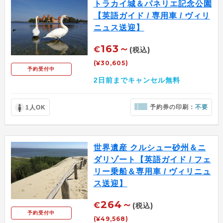
トラカイ城＆パネリエ記念公園
【英語ガイド / 専用車 / ヴィリ
ニュス送迎】
163～
€
(税込)
(¥30,605)
予約受付中
2日前までキャンセル無料
予約券の印刷：
不要
1人OK
世界遺産 クルシュー砂州＆ニ
ダリゾート【英語ガイド / フェ
リー乗船＆専用車 / ヴィリニュ
ス送迎】
264～
€
(税込)
予約受付中
(¥49,568)