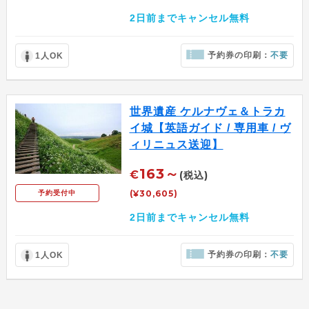
2日前までキャンセル無料
予約券の印刷：
不要
1人OK
世界遺産 ケルナヴェ＆トラカ
イ城【英語ガイド / 専用車 / ヴ
ィリニュス送迎】
163～
€
(税込)
(¥30,605)
予約受付中
2日前までキャンセル無料
予約券の印刷：
不要
1人OK