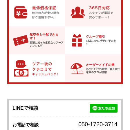
航空券も手配できま
グループ割引
す！
4名以上のご予約で
更に割
要望に沿った柔軟な
ツアーア
引！
レンジも可
オーダーメイドの旅
あなただけの周遊・個人旅行
を
旅のプロが提案
LINEで相談
050-1720-3714
お電話で相談