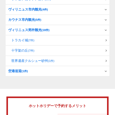
ヴィリニュス市内観光
(4件)
カウナス市内観光
(5件)
ヴィリニュス郊外観光
(18件)
トラカイ城
(7件)
十字架の丘
(7件)
世界遺産クルシュー砂州
(1件)
空港送迎
(1件)
ホットホリデーで
予約するメリット