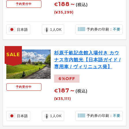
188～
€
(税込)
予約受付中
(¥35,299)
予約券の印刷：
不要
日本語
1人OK
杉原千畝記念館入場付き カウ
SALE
ナス市内観光【日本語ガイド /
専用車 / ヴィリニュス発】
6%OFF
予約受付中
187～
€
(税込)
(¥35,111)
予約券の印刷：
不要
日本語
1人OK