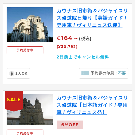
カウナス旧市街＆パジャイスリ
ス修道院日帰り【英語ガイド /
専用車 / ヴィリニュス送迎】
164～
€
(税込)
(¥30,792)
予約受付中
2日前までキャンセル無料
予約券の印刷：
不要
1人OK
カウナス旧市街＆パジャイスリ
SALE
ス修道院【日本語ガイド / 専用
車 / ヴィリニュス発】
6%OFF
予約受付中