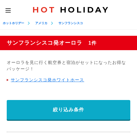
HOT
HOLIDAY
toggle
navigation
ホットホリデー
アメリカ
サンフランシスコ
サンフランシスコ発オーロラ
1件
オーロラを見に行く航空券と宿泊がセットになったお得な
パッケージ！
サンフランシスコ発ホワイトホース
絞り込み条件