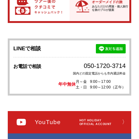
オーダーメイドの旅
あなただけの周遊・個人旅行
を
旅のプロが提案
LINEで相談
050-1720-3714
お電話で相談
国内どの固定電話からも市内通話料金
月～金
9:00～17:00
年中無休
土・日
9:00～12:00（正午）
YouTube
HOT HOLIDAY
〉
OFFICIAL ACCOUNT