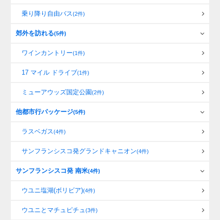
乗り降り自由バス
(2件)
郊外を訪れる
(5件)
ワインカントリー
(1件)
17 マイル ドライブ
(1件)
ミューアウッズ国定公園
(2件)
他都市行パッケージ
(5件)
ラスベガス
(4件)
サンフランシスコ発グランドキャニオン
(4件)
サンフランシスコ発 南米
(4件)
ウユニ塩湖(ボリビア)
(4件)
ウユニとマチュピチュ
(3件)