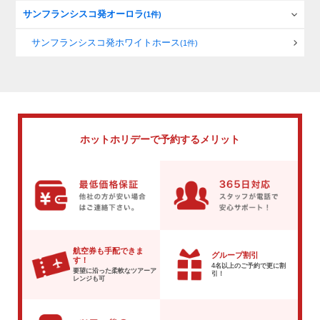
サンフランシスコ発オーロラ
(1件)
サンフランシスコ発ホワイトホース
(1件)
ホットホリデーで
予約するメリット
航空券も手配できま
グループ割引
す！
4名以上のご予約で
更に割
要望に沿った柔軟な
ツアーア
引！
レンジも可