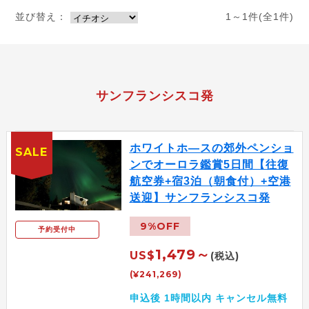
並び替え：
1～1件(全1件)
サンフランシスコ発
ホワイトホ―スの郊外ペンショ
SALE
ンでオーロラ鑑賞5日間【往復
航空券+宿3泊（朝食付）+空港
送迎】サンフランシスコ発
9%OFF
予約受付中
1,479～
US$
(税込)
(¥241,269)
申込後 1時間以内 キャンセル無料