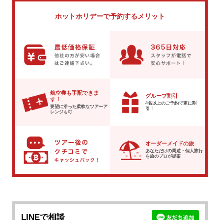
ホットホリデーで
予約するメリット
航空券も手配できま
グループ割引
す！
4名以上のご予約で
更に割
要望に沿った柔軟な
ツアーア
引！
レンジも可
オーダーメイドの旅
あなただけの周遊・個人旅行
を
旅のプロが提案
LINEで相談