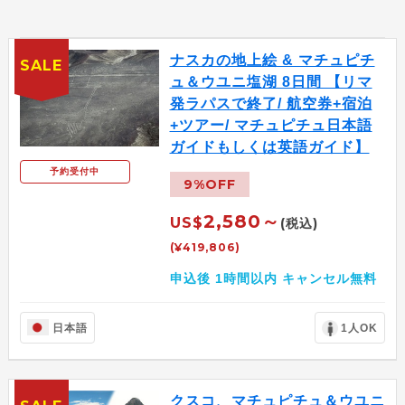
ナスカの地上絵 & マチュピチ
SALE
ュ＆ウユニ塩湖 8日間 【リマ
発ラパスで終了/ 航空券+宿泊
+ツアー/ マチュピチュ日本語
ガイドもしくは英語ガイド】
予約受付中
9%OFF
2,580～
US$
(税込)
(¥419,806)
申込後 1時間以内 キャンセル無料
日本語
1人OK
クスコ、マチュピチュ＆ウユニ