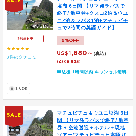
SALE
塩湖 6日間 【リマ発ラパスで
終了/ 航空券+クスコ2泊＆ウユ
ニ2泊＆ラパス1泊+マチュピチ
ュで2時間の英語ガイド】
予約受付中
9%OFF
★★★★★
1,880～
US$
(税込)
3件のクチコミ
(¥305,905)
申込後 1時間以内 キャンセル無料
1人OK
マチュピチュ＆ウユニ塩湖 6日
SALE
間 【リマ発ラパスで終了/ 航空
券 + 空港送迎＋ホテル＋現地
ツアー/マチュピチュ日本語ガ