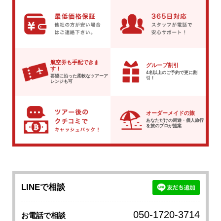
航空券も手配できま
グループ割引
す！
4名以上のご予約で
更に割
要望に沿った柔軟な
ツアーア
引！
レンジも可
オーダーメイドの旅
あなただけの周遊・個人旅行
を
旅のプロが提案
LINEで相談
050-1720-3714
お電話で相談