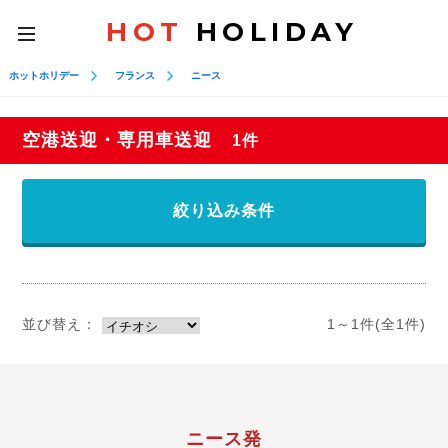
HOT
HOLIDAY
toggle
navigation
ホットホリデー
フランス
ニース
空港送迎・専用車送迎
1件
絞り込み条件
並び替え：
1～1件(全1件)
ニース発