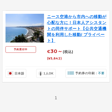
ニース空港から市内への移動が
心配な方に！日本人アシスタン
トの同伴サポート【公共交通機
関を利用した移動/ プライベー
ト】
予約受付中
30～
€
(税込)
(¥5,642)
予約券の印刷：
不要
日本語
1人OK
1