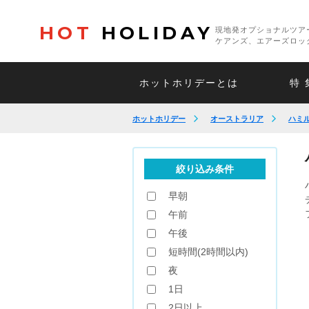
HOT
HOLIDAY
現地発オプショナルツア
ケアンズ、エアーズロッ
ホットホリデーとは
特 
ホットホリデー
オーストラリア
ハミ
絞り込み条件
早朝
午前
午後
短時間(2時間以内)
夜
1日
2日以上