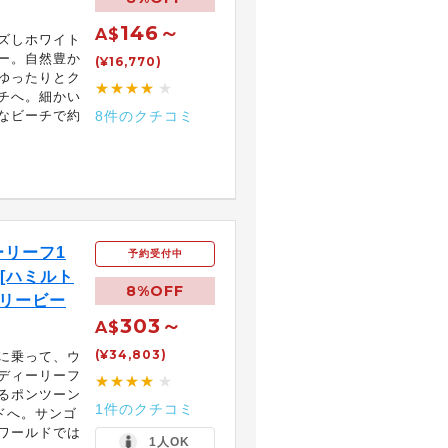
146～
A$
ズしホワイト
ー。自然豊か
(¥16,770)
ゆったりとク
★★★★
★
チへ。細かい
なビーチで約
8件のクチコミ
リーフ1
予約受付中
[ハミルト
8%OFF
ーリービー
303～
A$
(¥34,803)
に乗って、ウ
ディーリーフ
★★★★
★
るポンツーン
1件のクチコミ
ドへ。サンゴ
ワールドでは
1人OK