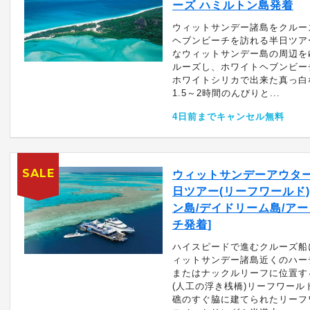
ーズ ハミルトン島発着
ウィットサンデー諸島をクルー
ヘブンビーチを訪れる半日ツア
なウィットサンデー島の周辺を
ルーズし、ホワイトヘブンビー
ホワイトシリカで出来た真っ白
1.5～2時間のんびりと...
4日前までキャンセル無料
SALE
ウィットサンデーアウター
日ツアー(リーフワールド)
ン島/デイドリーム島/ア
チ発着]
ハイスピードで進むクルーズ船
ィットサンデー諸島近くのハー
またはナックルリーフに位置す
(人工の浮き桟橋)リーフワール
礁のすぐ脇に建てられたリーフ