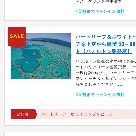
スノーケリングや半潜水...
4日前までキャンセル無料
SALE
ハートリーフ＆ホワイト
チを上空から満喫 50～6
ト【ハミルトン島発着】
ハミルトン島発の小型機での約
ートバリアリーフ遊覧飛行。 
一度は訪れたい、ハートリーフ
ブンビーチ＆ヒルインレットの
らお楽しみください！...
3日前までキャンセル無料
ハートリーフ
ホワイトヘブンビーチ
訪問地