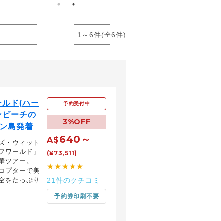
1～6件(全6件)
ルド(ハー
予約受付中
ンビーチの
3%OFF
トン島発着
640～
A$
ズ・ウィット
フワールド」
(¥73,511)
華ツアー。
★★★★★
コプターで美
空をたっぷり
21件のクチコミ
予約券印刷不要