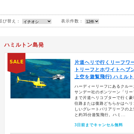
並び替え：
表示件数：
ハミルトン島発
SALE
片道ヘリで行くリーフワー
トリーフとホワイトヘブ
上空を遊覧飛行) ハミル
ハーディーリーフにあるクルー
サンデー社のポンツーン「リー
まで片道ヘリコプターで行く豪
往路または復路どちらかはヘリ
しいグレートバリアリーフの上
と約35分遊覧飛行。ハミ...
3日前までキャンセル無料