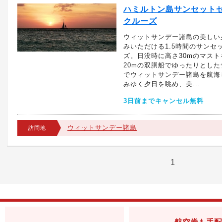
ハミルトン島サンセット
クルーズ
ウィットサンデー諸島の美しい
みいただける1.5時間のサンセ
ズ。日没時に高さ30mのマス
20mの双胴船でゆったりとし
でウィットサンデー諸島を航海
みゆく夕日を眺め、美...
3日前までキャンセル無料
ウィットサンデー諸島
訪問地
1