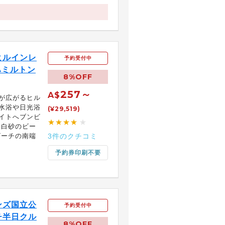
ヒルインレ
予約受付中
ハミルトン
8%OFF
257～
A$
が広がるヒル
水浴や日光浴
(¥29,519)
イトへブンビ
★★★★
★
【白砂のビー
ビーチの南端
3件のクチコミ
予約券印刷不要
ンズ国立公
予約受付中
チ半日クル
8%OFF