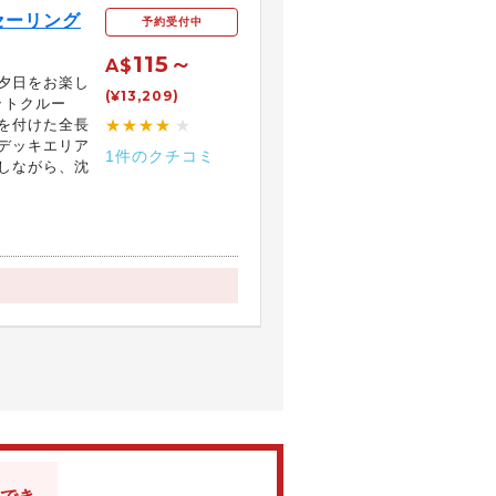
セーリング
予約受付中
115～
A$
夕日をお楽し
(¥13,209)
ットクルー
トを付けた全長
★★★★
★
たデッキエリア
1件のクチコミ
しながら、沈