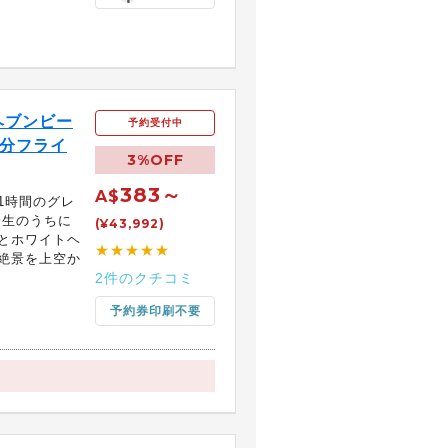
ヘブンビー
予約受付中
0分フライ
3%OFF
383～
A$
1時間のグレ
一生のうちに
(¥43,992)
とホワイトヘ
★★★★★
絶景を上空か
2件のクチコミ
予約券印刷不要