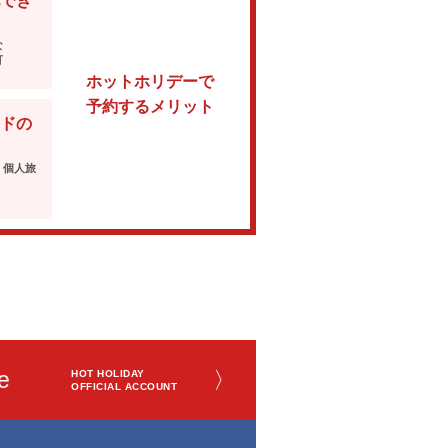
でき
な
可
ホットホリデーで
予約するメリット
ドの
・個人旅
e
〉
HOT HOLIDAY
OFFICIAL ACCOUNT