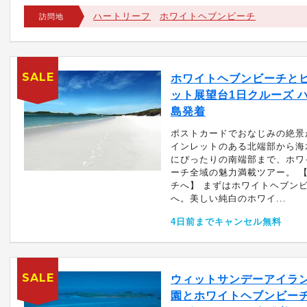
ハートリーフ
ホワイトヘブンビーチ
訪問地
SALE
ホワイトヘブンビーチと
ット展望台1日クルーズ 
島発着
ポストカードでおなじみの絶景
インレットのある北端部から海
にぴったりの南端部まで、ホワ
ーチ全域の魅力満載ツアー。 
チへ】 まずはホワイトヘブン
へ。美しい純白のホワイ...
4日前までキャンセル無料
SALE
ウィットサンデーアイラ
園とホワイトヘブンビー