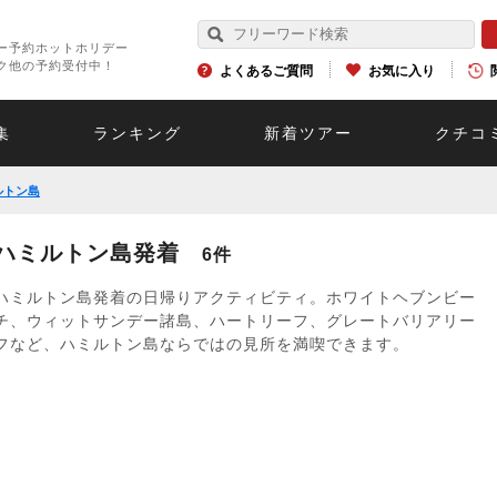
ー予約ホットホリデー
ク他の予約受付中！
よくあるご質問
お気に入り
集
ランキング
新着ツアー
クチコ
ルトン島
ハミルトン島発着
6件
ハミルトン島発着の日帰りアクティビティ。ホワイトヘブンビー
チ、ウィットサンデー諸島、ハートリーフ、グレートバリアリー
フなど、ハミルトン島ならではの見所を満喫できます。