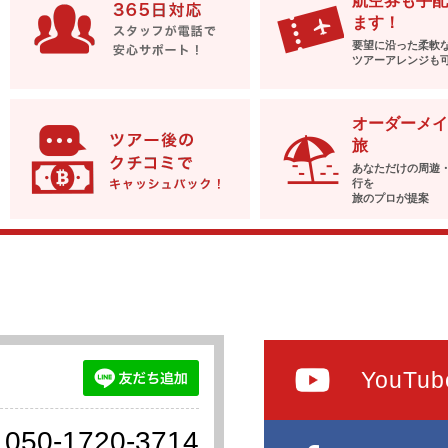
航空券も手配
ます！
要望に沿った柔軟
ツアーアレンジも
オーダーメイ
旅
あなただけの周遊
行を
旅のプロが提案
YouTub
050-1720-3714