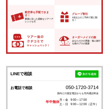
航空券も手配できま
グループ割引
す！
4名以上のご予約で
更に割
要望に沿った柔軟な
ツアーア
引！
レンジも可
オーダーメイドの旅
あなただけの周遊・個人旅行
を
旅のプロが提案
LINEで相談
050-1720-3714
お電話で相談
国内どの固定電話からも市内通話料金
月～金
9:00～17:00
年中無休
土・日
9:00～12:00（正午）