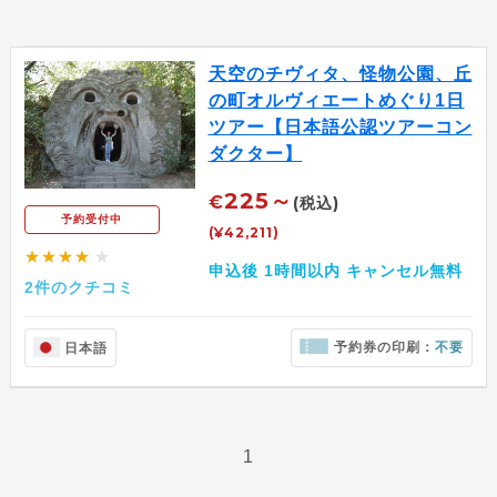
天空のチヴィタ、怪物公園、丘
の町オルヴィエートめぐり1日
ツアー【日本語公認ツアーコン
ダクター】
225～
€
(税込)
予約受付中
(¥42,211)
★★★★
★
申込後 1時間以内 キャンセル無料
2件のクチコミ
予約券の印刷：
不要
日本語
1