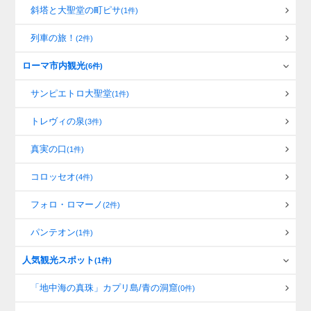
斜塔と大聖堂の町ピサ
(1件)
列車の旅！
(2件)
ローマ市内観光
(6件)
サンピエトロ大聖堂
(1件)
トレヴィの泉
(3件)
真実の口
(1件)
コロッセオ
(4件)
フォロ・ロマーノ
(2件)
パンテオン
(1件)
人気観光スポット
(1件)
「地中海の真珠」カプリ島/青の洞窟
(0件)