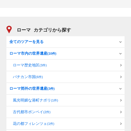
ローマ
カテゴリから探す
全てのツアーを見る
ローマ市内の世界遺産
(10件)
ローマ歴史地区
(3件)
バチカン市国
(6件)
ローマ郊外の世界遺産
(3件)
風光明媚な港町ナポリ
(1件)
古代都市ポンペイ
(2件)
花の都フィレンツェ
(1件)