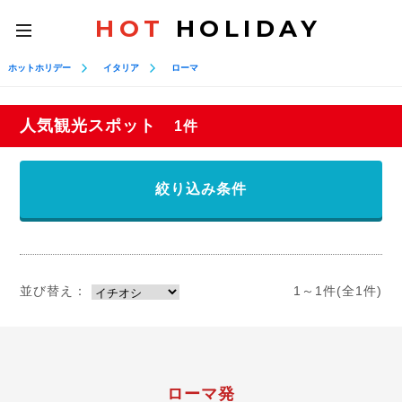
HOT
HOLIDAY
toggle
navigation
ホットホリデー
イタリア
ローマ
人気観光スポット
1件
絞り込み条件
並び替え：
1～1件(全1件)
ローマ発