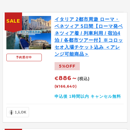
イタリア 2都市周遊 ローマ・
SALE
ベネツィア 5日間【ローマ発ベ
ネツィア着 / 列車利用 / 宿泊4
泊 / 各都市ツアー付】※コロッ
セオ入場チケット込み ＜アレ
ンジ可能商品＞
予約受付中
5%OFF
886～
€
(税込)
(¥166,640)
申込後 1時間以内 キャンセル無料
1人OK