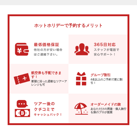
ホットホリデーで
予約するメリット
航空券も手配できま
グループ割引
す！
4名以上のご予約で
更に割
要望に沿った柔軟な
ツアーア
引！
レンジも可
オーダーメイドの旅
あなただけの周遊・個人旅行
を
旅のプロが提案