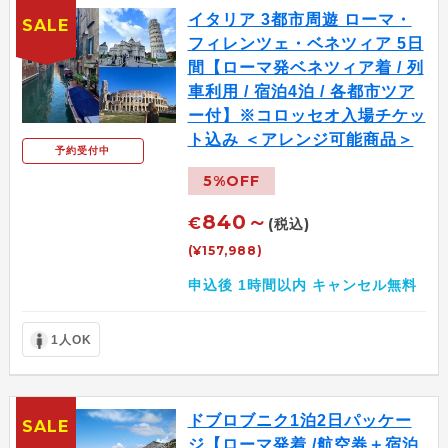
イタリア 3都市周遊 ローマ・
SALE
フィレンツェ・ベネツィア 5日
間【ローマ発ベネツィア着 / 列
車利用 / 宿泊4泊 / 各都市ツア
ー付】※コロッセオ入場チケッ
ト込み ＜アレンジ可能商品＞
予約受付中
5%OFF
840～
€
(税込)
(¥157,988)
申込後 1時間以内 キャンセル無料
1人OK
ドブロブニク1泊2日パッケー
SALE
ジ【ローマ発着 /航空券＋宿泊