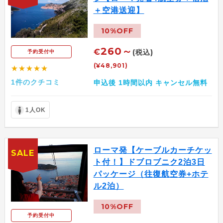
＋空港送迎】
10%OFF
260～
€
(税込)
予約受付中
(¥48,901)
★★★★★
1件のクチコミ
申込後 1時間以内 キャンセル無料
1人OK
ローマ発【ケーブルカーチケッ
SALE
ト付！】ドブロブニク2泊3日
パッケージ（往復航空券+ホテ
ル2泊）
10%OFF
予約受付中