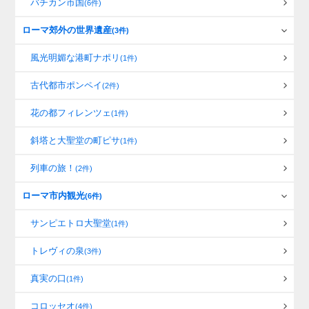
バチカン市国
(6件)
ローマ郊外の世界遺産
(3件)
風光明媚な港町ナポリ
(1件)
古代都市ポンペイ
(2件)
花の都フィレンツェ
(1件)
斜塔と大聖堂の町ピサ
(1件)
列車の旅！
(2件)
ローマ市内観光
(6件)
サンピエトロ大聖堂
(1件)
トレヴィの泉
(3件)
真実の口
(1件)
コロッセオ
(4件)