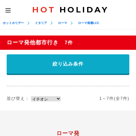
HOT
HOLIDAY
toggle
navigation
ホットホリデー
イタリア
ローマ
ローマ発着LCC
ローマ発他都市行き
7件
絞り込み条件
並び替え：
1～7件(全7件)
ローマ発