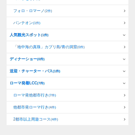
フォロ・ロマーノ
(2件)
パンテオン
(1件)
人気観光スポット
(1件)
「地中海の真珠」カプリ島/青の洞窟
(0件)
ディナーショー
(0件)
送迎・チャーター・バス
(1件)
ローマ発着LCC
(7件)
ローマ発他都市行き
(7件)
他都市発ローマ行き
(4件)
2都市以上周遊コース
(4件)