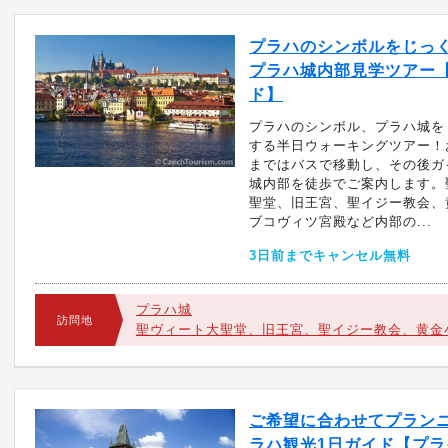
プラハのシンボルをじっ
プラハ城内部見学ツアー
ド】
プラハのシンボル、プラハ城を
する半日ウォーキングツアー！
まではバスで移動し、その後ガ
城内部を徒歩でご案内します。
聖堂、旧王宮、聖イジー教会、
ブコヴィツ宮殿など内部の...
3日前までキャンセル無料
プラハ城
訪問地
聖ヴィート大聖堂、旧王宮、聖イジー教会、黄金
ご希望に合わせてプラン
ラハ観光1日ガイド【プラ