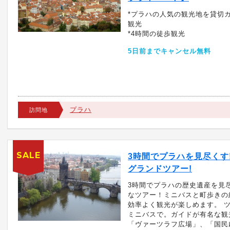
*プラハの人気の観光地を貸切
観光
*4時間の徒歩観光
5日前までキャンセル無料
プラハ
訪問地
SALE
3時間でプラハを見尽くす
グランドツアー!
3時間でプラハの歴史遺産を見
なツアー！ミニバスと町歩きの
効率よく観光が楽しめます。 
ミニバスで。ガイドが有名な観
「ヴァーツラフ広場」、「国民