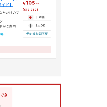
105～
€
ガイド】
(¥19,752)
なただけのプ
日本語
グ
1人OK
ドがご案内
予約券印刷不要
無料
でき
な