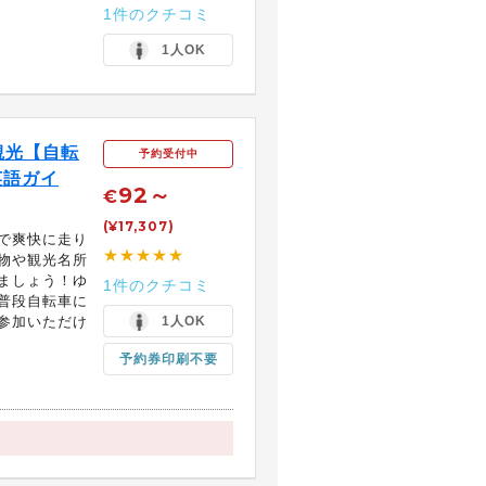
1件のクチコミ
1人OK
観光【自転
予約受付中
英語ガイ
92～
€
(¥17,307)
で爽快に走り
★★★★★
物や観光名所
ましょう！ゆ
1件のクチコミ
普段自転車に
参加いただけ
1人OK
予約券印刷不要