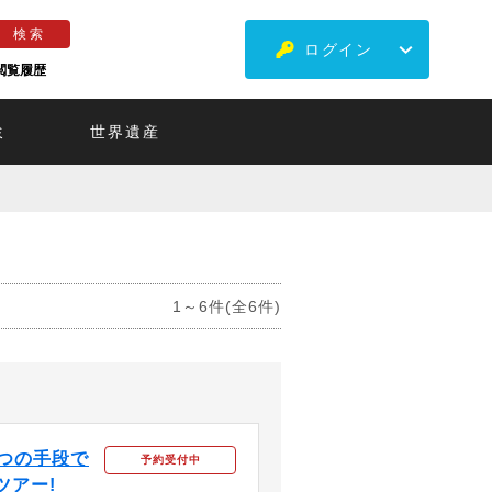
ログイン
閲覧履歴
ミ
世界遺産
1～6件(全6件)
3つの手段で
予約受付中
ツアー!