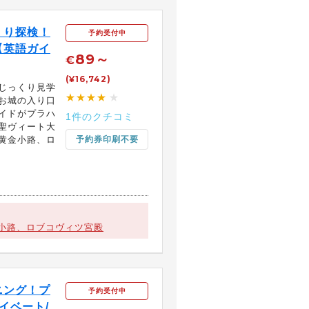
くり探検！
予約受付中
【英語ガイ
89～
€
(¥16,742)
じっくり見学
★★★★
★
お城の入り口
イドがプラハ
1件のクチコミ
聖ヴィート大
黄金小路、ロ
予約券印刷不要
小路、ロブコヴィツ宮殿
ニング！プ
予約受付中
イベート/