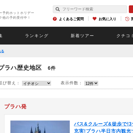
ー予約ホットホリデー
ク他の予約受付中！
よくあるご質問
お気に入り
集
ランキング
新着ツアー
クチコ
れる
プラハ歴史地区
6件
並び替え：
表示件数：
プラハ発
バス&クルーズ&徒歩で!
充実!プラハ半日市内観光