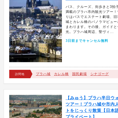
バス、クルーズ、街歩きと3拍
満載のプラハ市内観光ツアー！
りはバスでエステート劇場、旧
城とカレル橋のパノラマビュー
まわります。その後、ガイドと
光。プラハ城周辺、聖ヴィ...
3日前までキャンセル無料
プラハ城
カレル橋
国民劇場
シナゴーグ
訪問地
【みゅう】プラハ半日ウ
ツアー！プラハ城や市内
トをじっくり散策【日本語
プライベート】