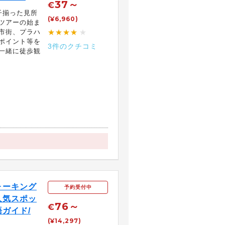
37～
€
子揃った見所
(¥6,960)
ツアーの始ま
市街、プラハ
★★★★
★
ポイント等を
3件のクチコミ
一緒に徒歩観
ォーキング
予約受付中
人気スポッ
76～
€
ガイド/
(¥14,297)