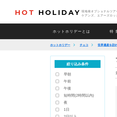
HOT
HOLIDAY
現地発オプショナルツア
ケアンズ、エアーズロッ
ホットホリデーとは
特 
ホットホリデー
チェコ
世界遺産を訪
絞り込み条件
早朝
午前
午後
短時間(2時間以内)
夜
1日
2日以上