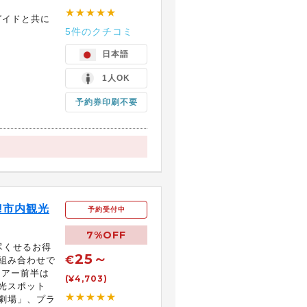
★★★★★
ガイドと共に
5件のクチコミ
日本語
1人OK
予約券印刷不要
!市内観光
予約受付中
7%OFF
尽くせるお得
25～
€
組み合わせで
ツアー前半は
(¥4,703)
光スポット
★★★★★
劇場」、プラ