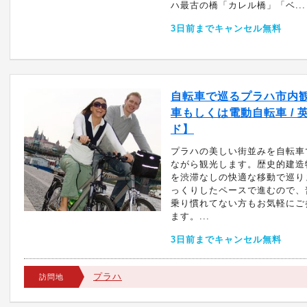
ハ最古の橋「カレル橋」「ベ...
3日前までキャンセル無料
自転車で巡るプラハ市内
車もしくは電動自転車 / 
ド】
プラハの美しい街並みを自転車
ながら観光します。歴史的建造
を渋滞なしの快適な移動で巡り
っくりしたペースで進むので、
乗り慣れてない方もお気軽にご
ます。...
3日前までキャンセル無料
プラハ
訪問地