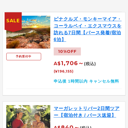
ピナクルズ・モンキーマイア・
SALE
コーラルベイ・エクスマウスを
訪れる7日間【パース発着/宿泊
6泊】
10%OFF
予約受付中
1,706～
A$
(税込)
(¥196,155)
申込後 1時間以内 キャンセル無料
マーガレットリバー2日間ツア
ー【宿泊付き / パース送迎】
840～
A$