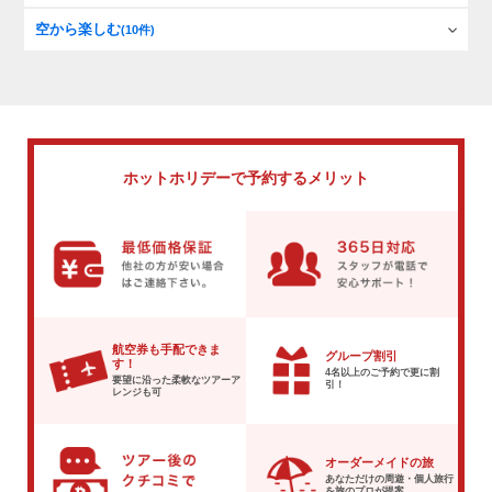
空から楽しむ
(10件)
ホットホリデーで
予約するメリット
航空券も手配できま
グループ割引
す！
4名以上のご予約で
更に割
要望に沿った柔軟な
ツアーア
引！
レンジも可
オーダーメイドの旅
あなただけの周遊・個人旅行
を
旅のプロが提案