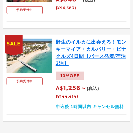
(税込)
(¥96,583)
予約受付中
野生のイルカに出会える！モン
SALE
キーマイア・カルバリー・ピナ
クルズ4日間【パース発着/宿泊
3泊】
10%OFF
予約受付中
1,256～
A$
(税込)
(¥144,414)
申込後 1時間以内 キャンセル無料