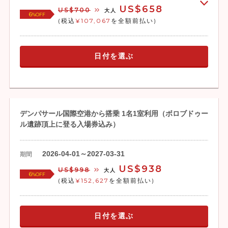
US$658
US$700
大人
6
%OFF
(税込
¥107,067
を全額前払い)
日付を選ぶ
デンパサール国際空港から搭乗 1名1室利用（ボロブドゥー
ル遺跡頂上に登る入場券込み）
2026-04-01～2027-03-31
期間
US$938
US$998
大人
6
%OFF
(税込
¥152,627
を全額前払い)
日付を選ぶ