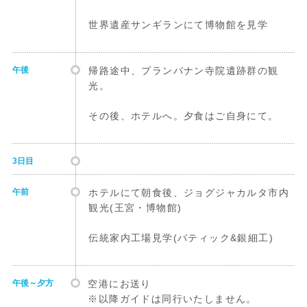
世界遺産サンギランにて博物館を見学
午後
帰路途中、プランバナン寺院遺跡群の観
光。
その後、ホテルへ。夕食はご自身にて。
3日目
午前
ホテルにて朝食後、ジョグジャカルタ市内
観光(王宮・博物館)
伝統家内工場見学(バティック&銀細工)
午後～夕方
空港にお送り
※以降ガイドは同行いたしません。