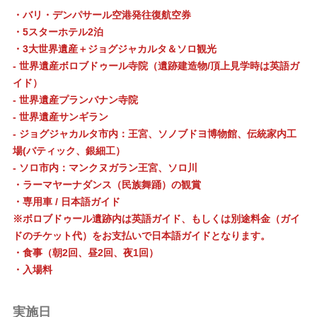
・バリ・デンパサール空港発往復航空券
・5スターホテル2泊
・3大世界遺産＋ジョグジャカルタ＆ソロ観光
- 世界遺産ボロブドゥール寺院（遺跡建造物/頂上見学時は英語ガ
イド）
- 世界遺産プランバナン寺院
- 世界遺産サンギラン
- ジョグジャカルタ市内：王宮、ソノブドヨ博物館、伝統家内工
場(バティック、銀細工）
- ソロ市内：マンクヌガラン王宮、ソロ川
・ラーマヤーナダンス（民族舞踊）の観賞
・専用車 / 日本語ガイド
※ボロブドゥール遺跡内は英語ガイド、もしくは別途料金（ガイ
ドのチケット代）をお支払いで日本語ガイドとなります。
・食事（朝2回、昼2回、夜1回）
・入場料
実施日