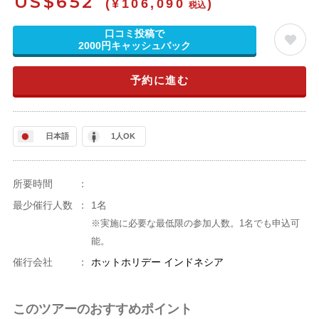
US$
652
(¥106,090
)
税込
口コミ投稿で
2000円キャッシュバック
予約に進む
日本語
1人OK
所要時間
：
最少催行人数
：
1名
※実施に必要な最低限の参加人数。1名でも申込可
能。
催行会社
：
ホットホリデー インドネシア
このツアーのおすすめポイント