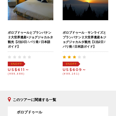
ボロブドゥールとプランバナン
ボロブドゥール・サンライズと
２大世界遺産+ジョグジャカルタ
プランバナン２大世界遺産＆ジ
観光【2泊3日 / バリ発 / 日本語
ョグジャカルタ観光【1泊2日 /
ガイド】
バリ発 / 日本語ガイド】
OFF
OFF
6%
6%
US$611～
US$609～
(¥99,486)
(¥99,161)
このツアーに関連する一覧
ボロブドゥール