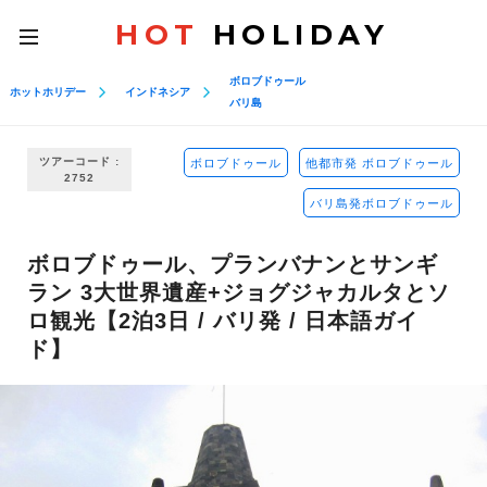
HOT
HOLIDAY
toggle
navigation
ボロブドゥール
ホットホリデー
インドネシア
バリ島
ツアーコード :
ボロブドゥール
他都市発 ボロブドゥール
2752
バリ島発ボロブドゥール
ボロブドゥール、プランバナンとサンギ
ラン 3大世界遺産+ジョグジャカルタとソ
ロ観光【2泊3日 / バリ発 / 日本語ガイ
ド】