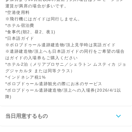
運賃が満席の場合が多いです。
*空港使用料
※飛行機にはガイドは同行しません。
*ホテル宿泊費
*食事代(朝2、昼2、夜1)
*日本語ガイド
※ボロブドゥール遺跡建造物/頂上見学時は英語ガイド
※遺跡建造物/頂上へも日本語ガイドの同行をご希望の場合
はガイドの入場券もご購入ください
*ホテル2泊（メリアプロサニ／シェラトン ムスティカ ジョ
グジャカルタ または同等クラス）
*インドネシア税1%
*ボロブドゥール遺跡観光の際にお水のサービス
*ボロブドゥール遺跡建造物/頂上への入場券(2026/4/1以
降)
当日用意するもの