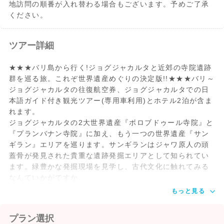
地訪問の順番が入れ替わる場合もございます。予めご了承
ください。
ツアー詳細
★★★バリ島から行く!ジョグジャカルタと近郊の寺院遺跡
群を巡る旅。これぞ世界遺産めぐりの決定版!!★★★バリ～
ジョグジャカルタの往復航空券、ジョグジャカルタでの日
本語ガイド付き観光ツアー(専用車利用)とホテル2泊が含ま
れます。
ジョグジャカルタの2大世界遺産『ボロブドゥール寺院』と
『プランバナン寺院』に加え、もう一つの世界遺産『サン
ギラン』エリアを巡ります。サンギランはジャワ原人の頭
蓋骨が発見された貴重な遺跡発掘エリアとして知られてい
ます。緑豊かな発掘現場を見学し、古代文化に触れてみる
なんていかがですか。
もっと見る
プラン選択