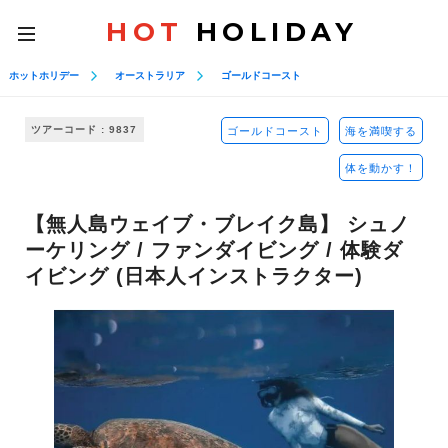
HOT
HOLIDAY
toggle
navigation
ホットホリデー
オーストラリア
ゴールドコースト
ツアーコード : 9837
ゴールドコースト
海を満喫する
体を動かす！
【無人島ウェイブ・ブレイク島】 シュノ
ーケリング / ファンダイビング / 体験ダ
イビング (日本人インストラクター)