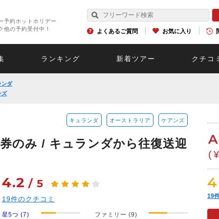
ー予約ホットホリデー
ク他の予約受付中！
よくあるご質問
お気に入り
集
ランキング
新着ツアー
クチコ
ランダ
ンズ
キュランダ
オーストラリア
ケアンズ
A
券のみ / キュランダから往復送迎
(
！
4.2
4
/
5
19
19
件のクチコミ
星5つ (7)
ファミリー (9)