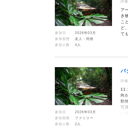
評価
ア
き
こ
ど
参加日
2026年03月
て
参加形態
友人・同僚
参加人数
4人
バ
評価
1
向
動
写
参加日
2026年03月
い
参加形態
ファミリー
参加人数
2人