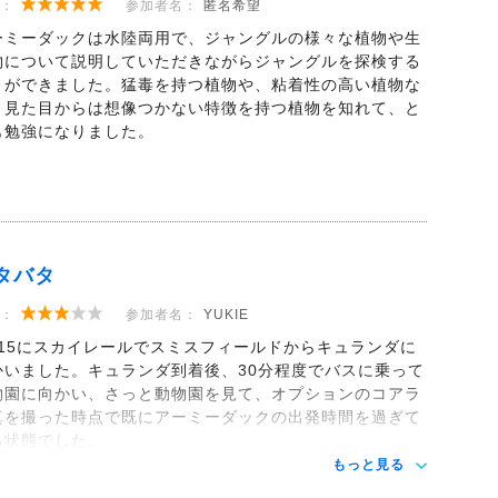
：
参加者名：
匿名希望
ーミーダックは水陸両用で、ジャングルの様々な植物や生
物について説明していただきながらジャングルを探検する
とができました。猛毒を持つ植物や、粘着性の高い植物な
、見た目からは想像つかない特徴を持つ植物を知れて、と
も勉強になりました。
タバタ
：
参加者名：
YUKIE
1:15にスカイレールでスミスフィールドからキュランダに
かいました。キュランダ到着後、30分程度でバスに乗って
物園に向かい、さっと動物園を見て、オプションのコアラ
真を撮った時点で既にアーミーダックの出発時間を過ぎて
る状態でした。
もっと見る