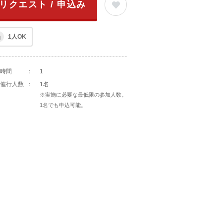
リクエスト / 申込み
1人OK
時間
：
1
催行人数
：
1名
※実施に必要な最低限の参加人数。
1名でも申込可能。