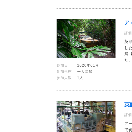
ア
評価
英
し
帰
た
参加日
2026年01月
参加形態
一人参加
参加人数
1人
英
評価
ア
で