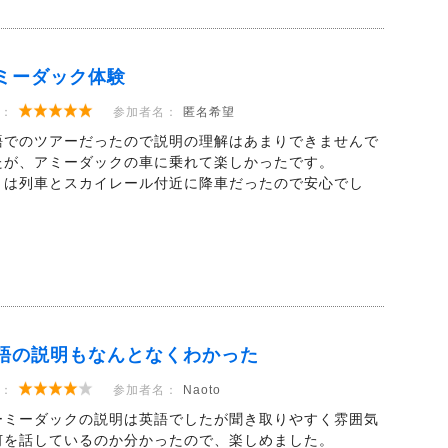
ミーダック体験
：
参加者名：
匿名希望
語でのツアーだったので説明の理解はあまりできませんで
たが、アミーダックの車に乗れて楽しかったです。
りは列車とスカイレール付近に降車だったので安心でし
。
語の説明もなんとなくわかった
：
参加者名：
Naoto
ーミーダックの説明は英語でしたが聞き取りやすく雰囲気
何を話しているのか分かったので、楽しめました。