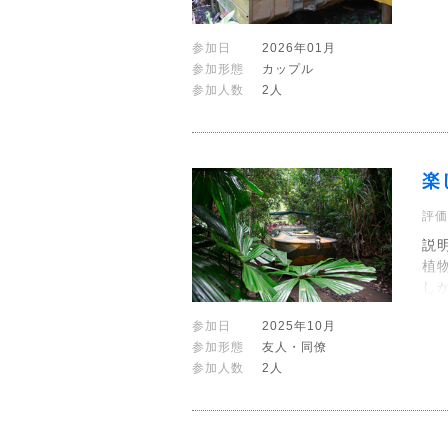
参加日
2026年01月
参加形態
カップル
参加人数
2人
楽
評価
説
植
し
参加日
2025年10月
参加形態
友人・同僚
参加人数
2人