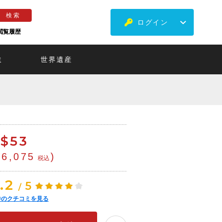
ログイン
閲覧履歴
ミ
世界遺産
$
53
¥6,075
)
税込
.2
5
/
件のクチコミを見る