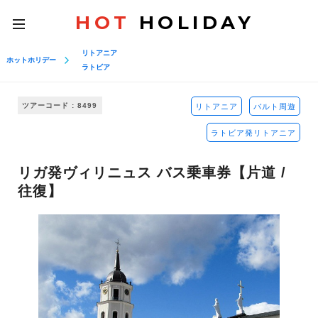
HOT
HOLIDAY
toggle
navigation
リトアニア
ホットホリデー
ラトビア
ツアーコード : 8499
リトアニア
バルト周遊
ラトビア発リトアニア
リガ発ヴィリニュス バス乗車券【片道 /
往復】