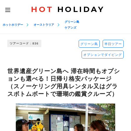
HOT
HOLIDAY
toggle
navigation
グリーン島
ホットホリデー
オーストラリア
ケアンズ
ツアーコード : 836
グリーン島
半日ツアー
オプションでダイビング
世界遺産グリーン島へ 滞在時間もオプシ
ョンも選べる！日帰り格安パッケージ
（スノーケリング用具レンタル又はグラ
スボトムボートで珊瑚の鑑賞クルーズ）