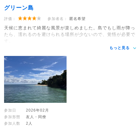
グリーン島
評価：
参加者名：
匿名希望
天候に恵まれて綺麗な風景が楽しめました。島でもし雨が降っ
たら、濡れるのを避けられる場所が少ないので、覚悟が必要で
す。
もっと見る
参加日
2026年02月
参加形態
友人・同僚
参加人数
2人