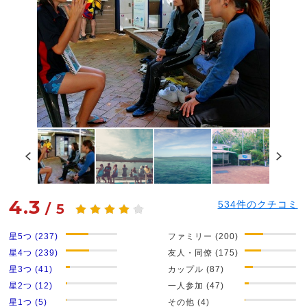
4.3
534
件のクチコミ
/
5
星5つ (237)
ファミリー (200)
星4つ (239)
友人・同僚 (175)
星3つ (41)
カップル (87)
星2つ (12)
一人参加 (47)
星1つ (5)
その他 (4)