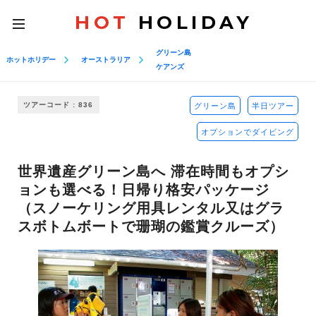
HOT
HOLIDAY
toggle
navigation
グリーン島
ホットホリデー
オーストラリア
ケアンズ
ツアーコード : 836
グリーン島
半日ツアー
オプションでダイビング
世界遺産グリーン島へ 滞在時間もオプシ
ョンも選べる！日帰り格安パッケージ
（スノーケリング用具レンタル又はグラ
スボトムボートで珊瑚の鑑賞クルーズ）