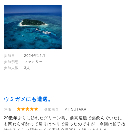
参加日
2024年12月
参加形態
ファミリー
参加人数
3人
ウミガメにも遭遇。
評価：
参加者名：
MITSUTAKA
20数年ぶりに訪れたグリーン島、前高速艇で薬飲んでいたに
も関わらず酔って帰りはヘリで帰ったのですが…今回は拍子抜
けするくらい揺れなくて家族全員楽しく過ごせました。