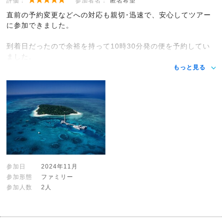
評価：
参加者名：
匿名希望
直前の予約変更などへの対応も親切･迅速で、安心してツアー
に参加できました。
到着日だったので余裕を持って10時30分発の便を予約してい
ました。
もっと見る
参加日
2024年11月
参加形態
ファミリー
参加人数
2人