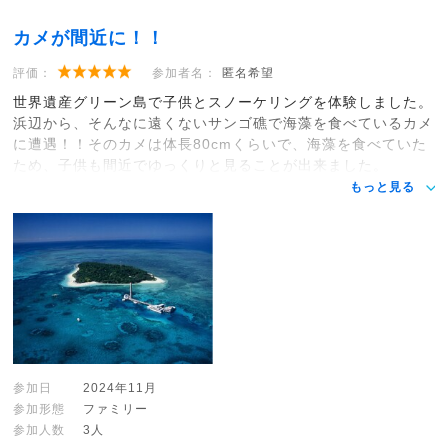
カメが間近に！！
評価：
参加者名：
匿名希望
世界遺産グリーン島で子供とスノーケリングを体験しました。
浜辺から、そんなに遠くないサンゴ礁で海藻を食べているカメ
に遭遇！！そのカメは体長80cmくらいで、海藻を食べていた
ため、子供も間近でゆっくりと見ることが出来ました。
もっと見る
参加日
2024年11月
参加形態
ファミリー
参加人数
3人