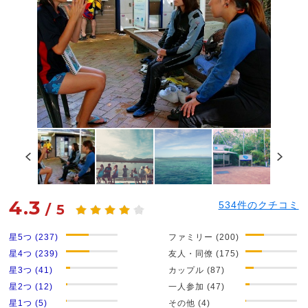
4.3
534
件のクチコミ
/
5
星5つ (237)
ファミリー (200)
星4つ (239)
友人・同僚 (175)
星3つ (41)
カップル (87)
星2つ (12)
一人参加 (47)
星1つ (5)
その他 (4)