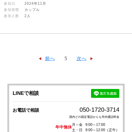
参加日
2024年11月
参加形態
カップル
参加人数
2人
前へ
5
次へ
LINEで相談
050-1720-3714
お電話で相談
国内どの固定電話からも市内通話料金
月～金
9:00～17:00
年中無休
土・日
9:00～12:00（正午）