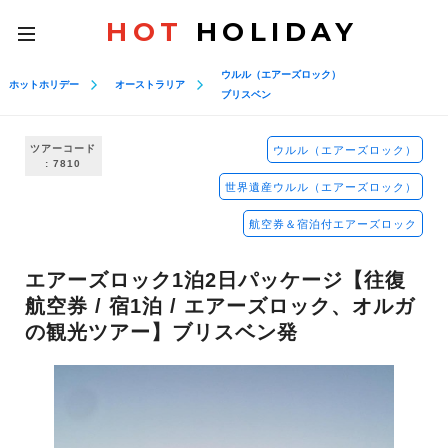
HOT
HOLIDAY
toggle
navigation
ウルル（エアーズロック）
ホットホリデー
オーストラリア
ブリスベン
ツアーコード
ウルル（エアーズロック）
: 7810
世界遺産ウルル（エアーズロック）
航空券＆宿泊付エアーズロック
エアーズロック1泊2日パッケージ【往復
航空券 / 宿1泊 / エアーズロック、オルガ
の観光ツアー】ブリスベン発