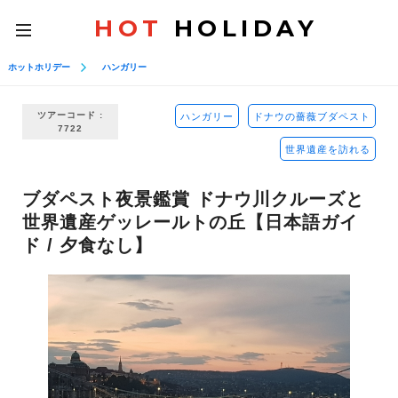
HOT
HOLIDAY
toggle
navigation
ホットホリデー
ハンガリー
ツアーコード :
ハンガリー
ドナウの薔薇ブダペスト
7722
世界遺産を訪れる
ブダペスト夜景鑑賞 ドナウ川クルーズと
世界遺産ゲッレールトの丘【日本語ガイ
ド / 夕食なし】