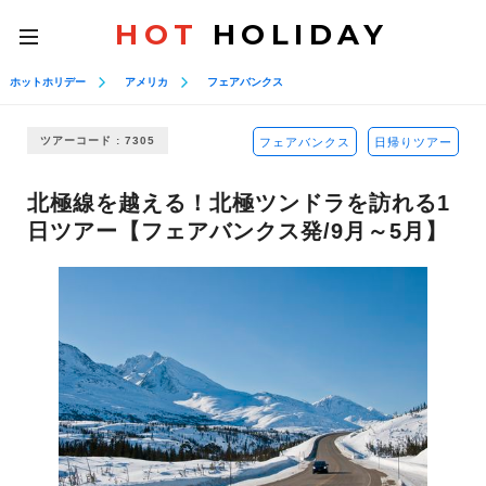
HOT
HOLIDAY
toggle
navigation
ホットホリデー
アメリカ
フェアバンクス
ツアーコード : 7305
フェアバンクス
日帰りツアー
北極線を越える！北極ツンドラを訪れる1
日ツアー【フェアバンクス発/9月～5月】