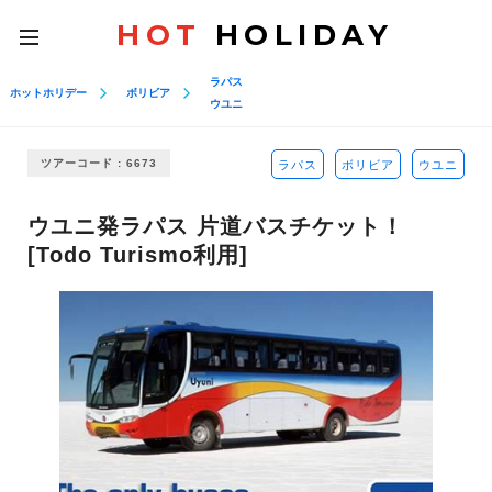
HOT
HOLIDAY
toggle
navigation
ラパス
ホットホリデー
ボリビア
ウユニ
ツアーコード : 6673
ラパス
ボリビア
ウユニ
ウユニ発ラパス 片道バスチケット！
[Todo Turismo利用]