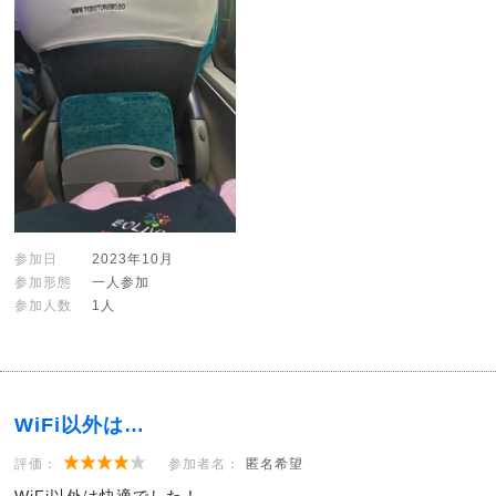
参加日
2023年10月
参加形態
一人参加
参加人数
1人
WiFi以外は…
評価：
参加者名：
匿名希望
WiFi以外は快適でした！