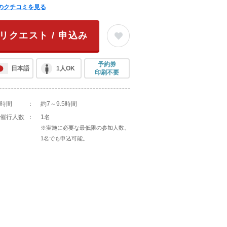
のクチコミを見る
リクエスト / 申込み
予約券
日本語
1人OK
印刷不要
時間
：
約7～9.5時間
催行人数
：
1名
※実施に必要な最低限の参加人数。
1名でも申込可能。