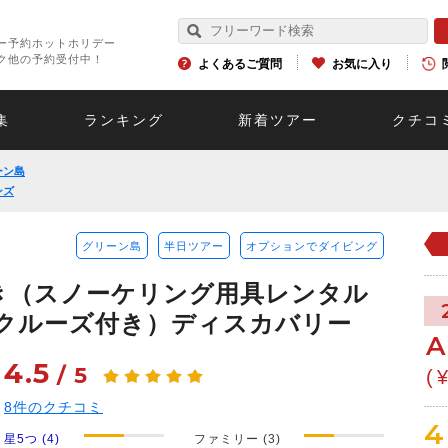
ー予約ホットホリデー
ク他の予約受付中！
よくあるご質問
お気に入り
集
ランキング
新着ツアー
クチコ
ーン島
ンズ
グリーン島
半日ツアー
オプションでダイビング
き（スノーケリング用具レンタル
クルーズ付き）ディスカバリー
A
4.5
/
5
(
8
件のクチコミ
4
星5つ (4)
ファミリー (3)