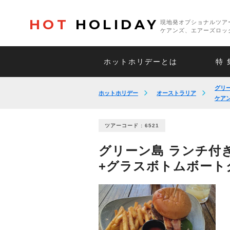
HOT
HOLIDAY
現地発オプショナルツア
ケアンズ、エアーズロッ
ホットホリデーとは
特 
グリ
ホットホリデー
オーストラリア
ケア
ツアーコード : 6521
グリーン島 ランチ付
+グラスボトムボート