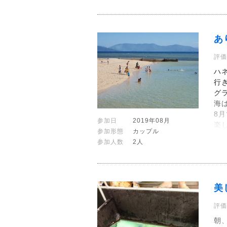
あ
評価
ハ
行
グ
海
8
参加日
2019年08月
楽
参加形態
カップル
参加人数
2人
美
評価
朝