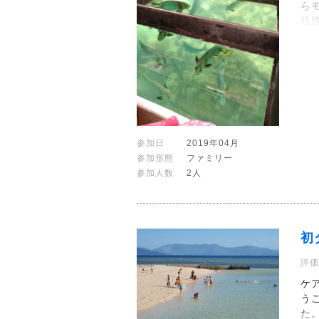
ら
往
参加日
2019年04月
参加形態
ファミリー
参加人数
2人
初
評価
ケ
う
た