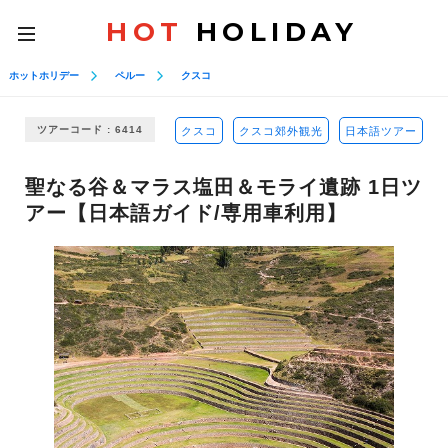
HOT
HOLIDAY
toggle
navigation
ホットホリデー
ペルー
クスコ
ツアーコード : 6414
クスコ
クスコ郊外観光
日本語ツアー
聖なる谷＆マラス塩田＆モライ遺跡 1日ツ
アー【日本語ガイド/専用車利用】