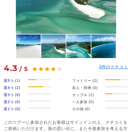
4.3
3
件のクチコミ
/
5
星5つ (1)
ファミリー (2)
星4つ (2)
友人・同僚 (0)
星3つ (0)
カップル (1)
星2つ (0)
一人参加 (0)
星1つ (0)
その他 (0)
このツアーに参加されたお客様はサインインの上、クチコミを
ご投稿いただけます。旅の思い出に、また今後参加を考える方