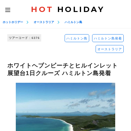
HOT
HOLIDAY
toggle
navigation
ホットホリデー
オーストラリア
ハミルトン島
ツアーコード : 6376
ハミルトン島
ハミルトン島発着
オーストラリア
ホワイトヘブンビーチとヒルインレット
展望台1日クルーズ ハミルトン島発着