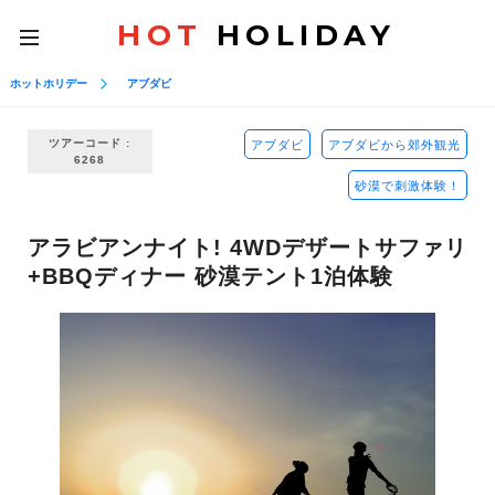
HOT
HOLIDAY
toggle
navigation
ホットホリデー
アブダビ
ツアーコード :
アブダビ
アブダビから郊外観光
6268
砂漠で刺激体験！
アラビアンナイト! 4WDデザートサファリ
+BBQディナー 砂漠テント1泊体験