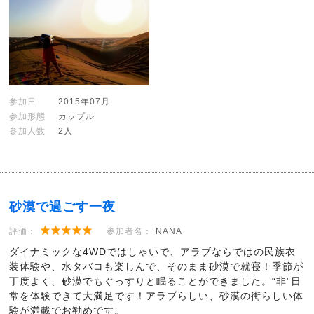
参加日
2015年07月
参加形態
カップル
参加人数
2人
砂漠で過ごす一夜
評価：
参加者名：
NANA
ダイナミックな4WDではしゃいで、アラブならではの民族衣
装体験や、水タバコも楽しんで、そのまま砂漠で就寝！季節が
丁度よく、砂漠でもぐっすりと眠ることができました。“非”日
常を体験できて大満足です！アラブらしい、砂漠の街らしい体
験が満載でお勧めです。