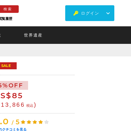
ログイン
閲覧履歴
ミ
世界遺産
SALE
6%OFF
S$
85
¥13,866
)
税込
.0
5
/
のクチコミを見る