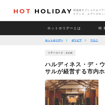
HOT
HOLIDAY
現地発オプショナルツア
ケアンズ、エアーズロッ
ホットホリデーとは
特 
ホットホリデー
ボリビア
ウユニ
ツアーコード : 6138
ハルディネス・デ・
サルが経営する市内