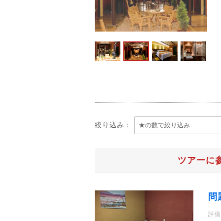
絞り込み：
ツアーに
問
評価