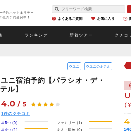
ー予約ホットホリデー
ク他の予約受付中！
よくあるご質問
お気に入り
集
ランキング
新着ツアー
クチコ
ウユニ
ウユニのホテル
ウユニ宿泊予約【パラシオ・デ・
ホテル】
U
4.0
/
5
(
1
件のクチコミ
4
星5つ (0)
ファミリー (1)
1
件
星4つ (1)
友人・同僚 (0)