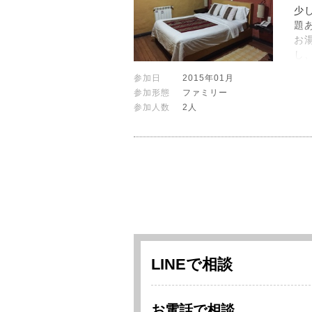
少
題
お
し
参加日
2015年01月
参加形態
ファミリー
参加人数
2人
LINEで相談
お電話で相談