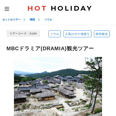
HOT
HOLIDAY
toggle
navigation
ホットホリデー
韓国
ソウル
ツアーコード : 5180
ソウル
人気のロケ地巡り
郊外観光
MBCドラミア(DRAMIA)観光ツアー