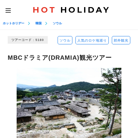
HOT
HOLIDAY
toggle
navigation
ホットホリデー
韓国
ソウル
ツアーコード : 5180
ソウル
人気のロケ地巡り
郊外観光
MBCドラミア(DRAMIA)観光ツアー