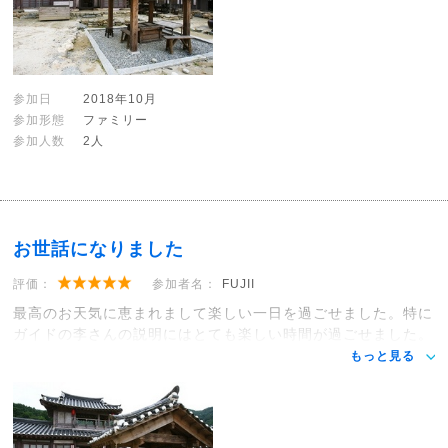
参加日
2018年10月
参加形態
ファミリー
参加人数
2人
お世話になりました
評価：
参加者名：
FUJII
最高のお天気に恵まれまして楽しい一日を過ごせました。特に
ガイドの李さんの説明にはとても楽しい時間が過ごせました。
もっと見る