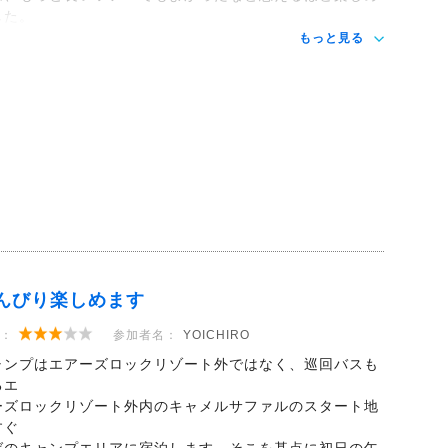
した。
もっと見る
んびり楽しめます
：
参加者名：
YOICHIRO
ャンプはエアーズロックリゾート外ではなく、巡回バスも
るエ
ーズロックリゾート外内のキャメルサファルのスタート地
すぐ
ばのキャンプエリアに宿泊します。そこを基点に初日の午