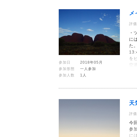
メ
評価
・
に
た
1
を
参加日
2018年05月
空
参加形態
一人参加
参加人数
1人
天
評価
今
参
に