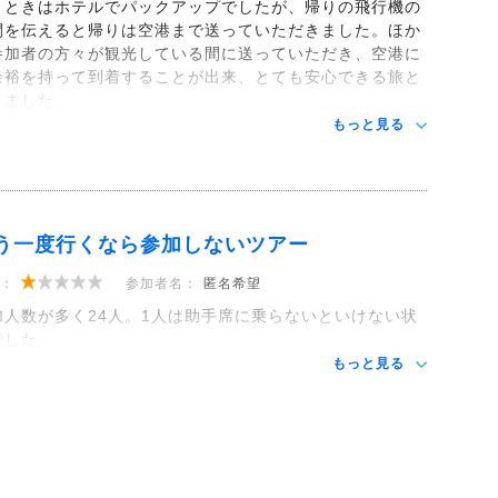
くときはホテルでパックアップでしたが、帰りの飛行機の
間を伝えると帰りは空港まで送っていただきました。ほか
参加者の方々が観光している間に送っていただき、空港に
余裕を持って到着することが出来、とても安心できる旅と
りました。
もっと見る
う一度行くなら参加しないツアー
：
参加者名：
匿名希望
加人数が多く24人。1人は助手席に乗らないといけない状
でした。
もっと見る