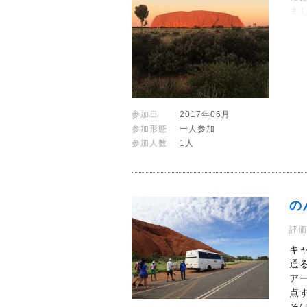
ま
参加日
2017年06月
参加形態
一人参加
参加人数
1人
の
評価
キ
通
ア
点
そ