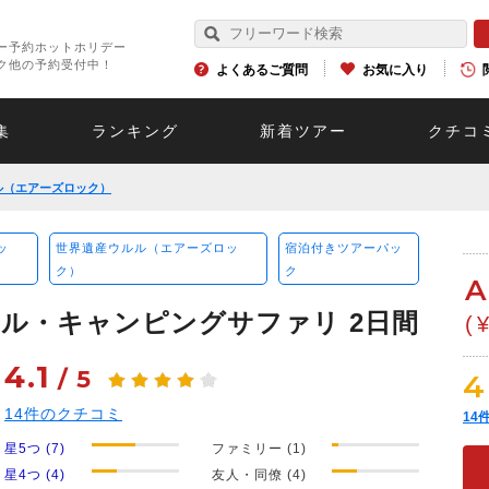
ー予約ホットホリデー
ク他の予約受付中！
よくあるご質問
お気に入り
集
ランキング
新着ツアー
クチコ
ル（エアーズロック）
ッ
世界遺産ウルル（エアーズロッ
宿泊付きツアーパッ
ク）
ク
A
ル・キャンピングサファリ 2日間
(
4.1
/
5
4
14
件のクチコミ
14
星5つ (7)
ファミリー (1)
星4つ (4)
友人・同僚 (4)