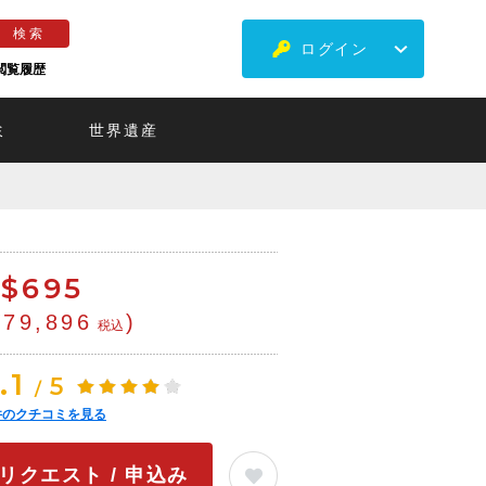
ログイン
閲覧履歴
ミ
世界遺産
$
695
¥79,896
)
税込
.1
5
/
件のクチコミを見る
リクエスト / 申込み