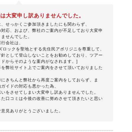
度は大変申し訳ありませんでした。
は、せっかくご参加頂きましたにも関わらず、
の対応、および、弊社のご案内が不足しており大変申
りませんでした。
催行会社は、
ーズロックを聖地とする先住民アボリジニを尊重して、
方針として登山しないことをお勧めしており、ツアー
イドからそのような案内がなされます。]
事を弊社サイト上でご案内をさせて頂いておりました
時にきちんと弊社から再度ご案内をしておらず、ま
地ガイドの対応も悪かった為、
思いをさせてしまい大変申し訳ありませんでした。
した口コミは今後の改善に努めさせて頂きたいと思い
ご意見ありがとうございました。