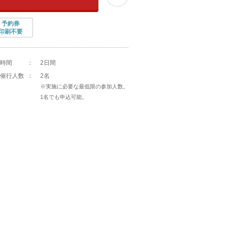
予約券
印刷不要
時間
：
2日間
催行人数
：
2名
※実施に必要な最低限の参加人数。
1名でも申込可能。