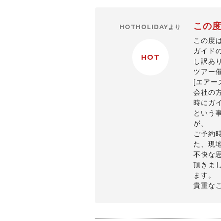
この
HOTHOLIDAYより
この度
ガイド
HOT
し訳あ
ツアー
[エア
会社の
時にガ
という
が、
ご予約
た、現
不快な
頂きま
ます。
貴重な