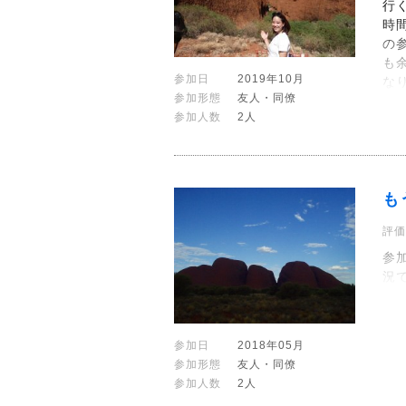
行
時
の
も
参加日
2019年10月
な
参加形態
友人・同僚
参加人数
2人
も
評価
参
況
参加日
2018年05月
参加形態
友人・同僚
参加人数
2人