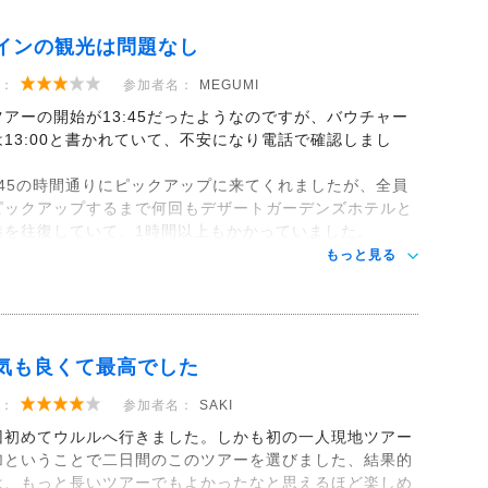
インの観光は問題なし
：
参加者名：
MEGUMI
ツアーの開始が13:45だったようなのですが、バウチャー
は13:00と書かれていて、不安になり電話で確認しまし
。
3:45の時間通りにピックアップに来てくれましたが、全員
ピックアップするまで何回もデザートガーデンズホテルと
港を往復していて、1時間以上もかかっていました。
もっと見る
気も良くて最高でした
：
参加者名：
SAKI
回初めてウルルへ行きました。しかも初の一人現地ツアー
加ということで二日間のこのツアーを選びました、結果的
は、もっと長いツアーでもよかったなと思えるほど楽しめ