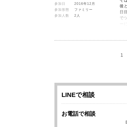
参加日
2016年12月
後
参加形態
ファミリー
日
参加人数
2人
で
ー
1
LINEで相談
お電話で相談