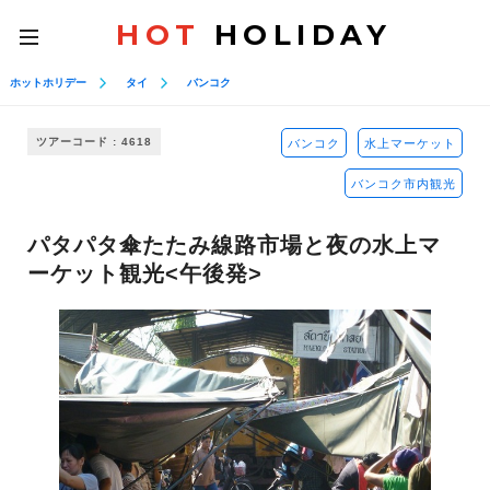
HOT
HOLIDAY
toggle
navigation
ホットホリデー
タイ
バンコク
ツアーコード : 4618
バンコク
水上マーケット
バンコク市内観光
パタパタ傘たたみ線路市場と夜の水上マ
ーケット観光<午後発>