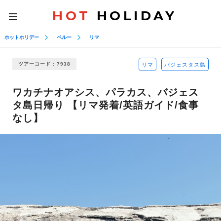
HOT
HOLIDAY
toggle
navigation
ホットホリデー
ペルー
リマ
ツアーコード : 7938
リマ
バジェスタス島
ワカチナオアシス、パラカス、バジェス
タ島日帰り 【リマ発着/英語ガイド/食事
なし】