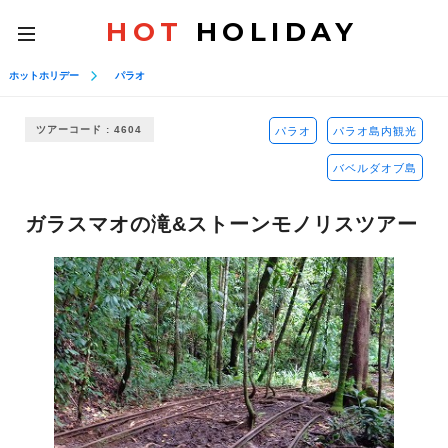
HOT
HOLIDAY
toggle
navigation
ホットホリデー
パラオ
ツアーコード : 4604
パラオ
パラオ島内観光
バベルダオブ島
ガラスマオの滝&ストーンモノリスツアー