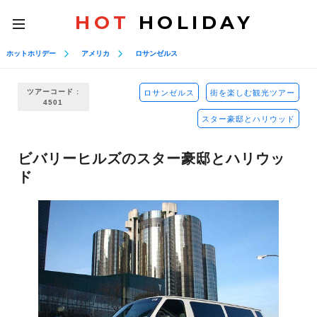
HOT
HOLIDAY
toggle
navigation
ホットホリデー
アメリカ
ロサンゼルス
ツアーコード :
ロサンゼルス
街を楽しむ観光ツアー
4501
スター豪邸とハリウッド
ビバリーヒルズのスター豪邸とハリウッ
ド