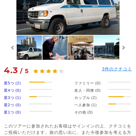
4.3
3
件のクチコミ
/
5
星5つ (2)
ファミリー (0)
星4つ (0)
友人・同僚 (0)
星3つ (1)
カップル (2)
星2つ (0)
一人参加 (1)
星1つ (0)
その他 (0)
このツアーに参加されたお客様はサインインの上、クチコミを
ご投稿いただけます。旅の思い出に、また今後参加を考える方