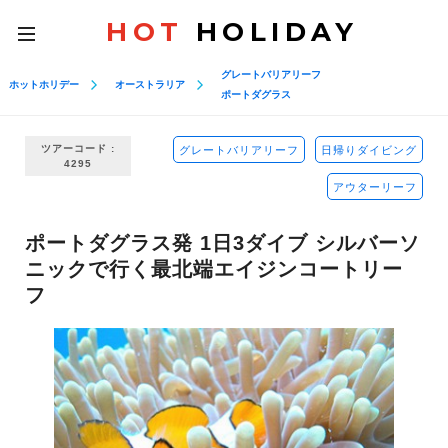
HOT
HOLIDAY
toggle
navigation
グレートバリアリーフ
ホットホリデー
オーストラリア
ポートダグラス
ツアーコード :
グレートバリアリーフ
日帰りダイビング
4295
アウターリーフ
ポートダグラス発 1日3ダイブ シルバーソ
ニックで行く最北端エイジンコートリー
フ