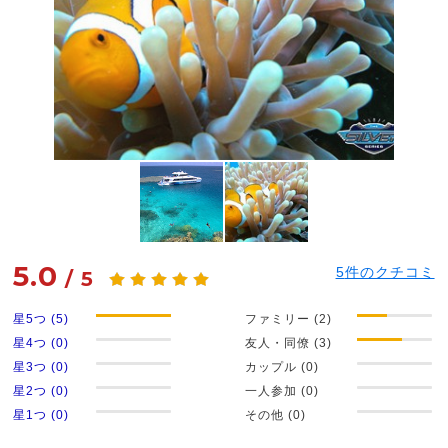
5.0
5
件のクチコミ
/
5
星5つ (5)
ファミリー (2)
星4つ (0)
友人・同僚 (3)
星3つ (0)
カップル (0)
星2つ (0)
一人参加 (0)
星1つ (0)
その他 (0)