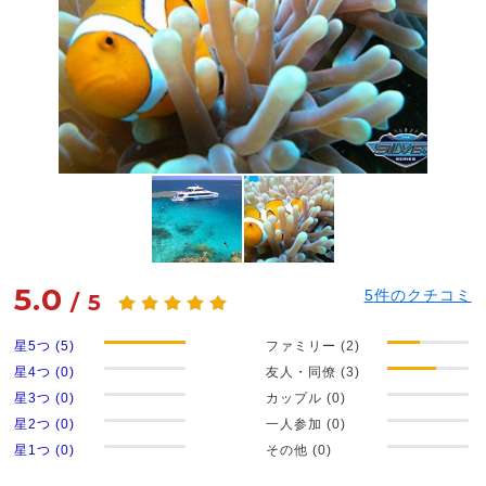
5.0
5
件のクチコミ
/
5
星5つ (5)
ファミリー (2)
星4つ (0)
友人・同僚 (3)
星3つ (0)
カップル (0)
星2つ (0)
一人参加 (0)
星1つ (0)
その他 (0)