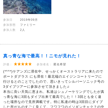
参加日
2019年09月
参加形態
ファミリー
参加人数
2人
真っ青な海で最高！！ニモが見れた！
評価：
参加者名：
匿名希望
(*^^*)ケアンズに滞在中、せっかくオーストラリアに来たので
ポートダグラス にも滞在！最北端のエイジンコートリーフに
行けるとのことでしたので、思いきってシルバーソニック号の
3ダイブツアーに参加させて頂きました♫
本当に良い天気に恵まれ、私達はシュノーケリングでしたが真
っ青な海に3回もダイブ出来て最高でした！！3回とも全く違
った場所なので見所満載です。特に私達の時は3回目にダイブ
した所がものすごく良くて、フワフワのイソギンチャク？の中