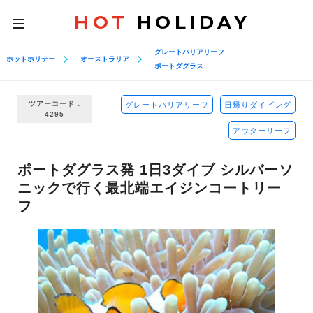
HOT
HOLIDAY
toggle
navigation
グレートバリアリーフ
ホットホリデー
オーストラリア
ポートダグラス
ツアーコード :
グレートバリアリーフ
日帰りダイビング
4295
アウターリーフ
ポートダグラス発 1日3ダイブ シルバーソ
ニックで行く最北端エイジンコートリー
フ