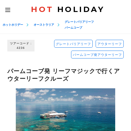
HOT
HOLIDAY
toggle
navigation
グレートバリアリーフ
ホットホリデー
オーストラリア
パームコーブ
ツアーコード :
グレートバリアリーフ
アウターリーフ
4236
パームコーブ発アウターリーフ
パームコーブ発 リーフマジックで行くア
ウターリーフクルーズ