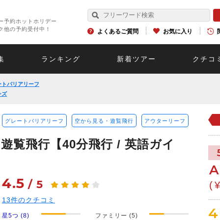
ー予約ホットホリデー
ク他の予約受付中！
よくあるご質問
お気に入り
集
ランキング
新着ツアー
クチコ
ートバリアリーフ
ンズ
グレートバリアリーフ
空から見る・遊覧飛行
アウターリーフ
覧飛行【40分飛行 / 英語ガイ
A
4.5
/
5
(
13
件のクチコミ
4
星5つ (8)
ファミリー (5)