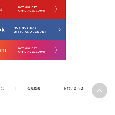
e
〉
HOT HOLIDAY
OFFICIAL ACCOUNT
am
〉
HOT HOLIDAY
OFFICIAL ACCOUNT
とは
｜
会社概要
｜
お問い合わせ