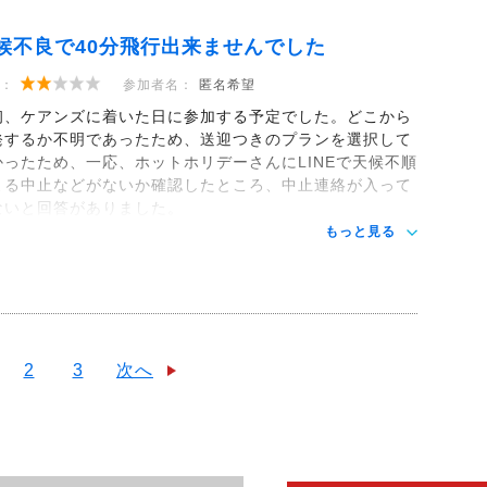
候不良で40分飛行出来ませんでした
：
参加者名：
匿名希望
初、ケアンズに着いた日に参加する予定でした。どこから
発するか不明であったため、送迎つきのプランを選択して
かったため、一応、ホットホリデーさんにLINEで天候不順
よる中止などがないか確認したところ、中止連絡が入って
ないと回答がありました。
もっと見る
2
3
次へ