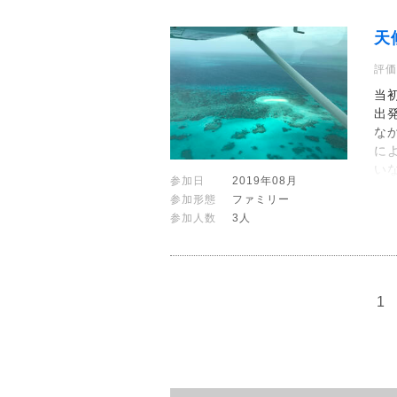
天
評価
当
出
な
に
い
参加日
2019年08月
参加形態
ファミリー
参加人数
3人
1