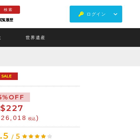
ログイン
閲覧履歴
ミ
世界遺産
SALE
5%OFF
$
227
¥26,018
)
税込
.5
5
/