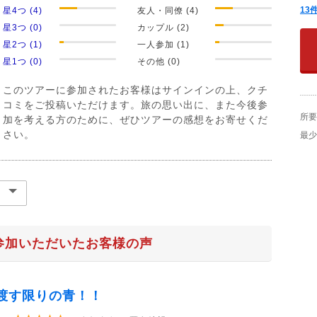
13
星4つ (4)
友人・同僚 (4)
星3つ (0)
カップル (2)
星2つ (1)
一人参加 (1)
星1つ (0)
その他 (0)
このツアーに参加されたお客様はサインインの上、クチ
コミをご投稿いただけます。旅の思い出に、また今後参
所要
加を考える方のために、ぜひツアーの感想をお寄せくだ
さい。
最少
参加いただいたお客様の声
渡す限りの青！！