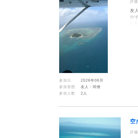
評価
友
や
し
参加日
2026年06月
参加形態
友人・同僚
参加人数
2人
空
評価