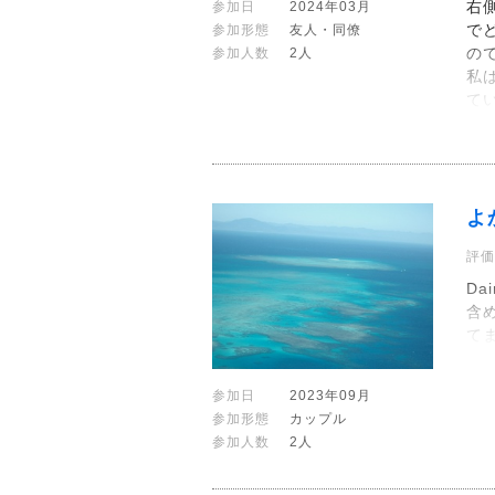
右
参加日
2024年03月
で
参加形態
友人・同僚
の
参加人数
2人
私
て
よ
評価
Da
含
て
参加日
2023年09月
参加形態
カップル
参加人数
2人