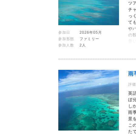
ツ
チ
っ
て
や
参加日
2026年05月
の
参加形態
ファミリー
良
参加人数
2人
雨
評価
英
ぼ
し
雨
景
こ
た