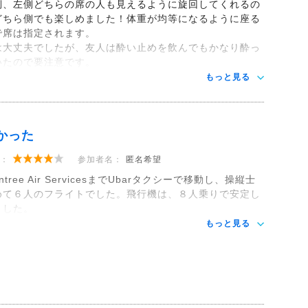
側、左側どちらの席の人も見えるように旋回してくれるの
どちら側でも楽しめました！体重が均等になるように座る
で席は指定されます。
は大丈夫でしたが、友人は酔い止めを飲んでもかなり酔っ
いたので要注意です。
もっと見る
かった
：
参加者名：
匿名希望
intree Air ServicesまでUbarタクシーで移動し、操縦士
めて６人のフライトでした。飛行機は、８人乗りで安定し
ました。
もっと見る