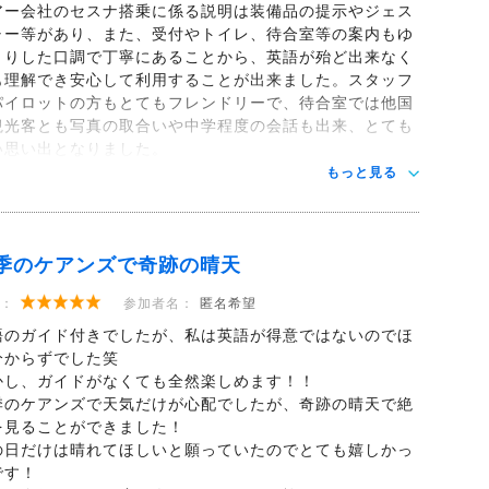
アー会社のセスナ搭乗に係る説明は装備品の提示やジェス
ャー等があり、また、受付やトイレ、待合室等の案内もゆ
くりした口調で丁寧にあることから、英語が殆ど出来なく
も理解でき安心して利用することが出来ました。スタッフ
パイロットの方もとてもフレンドリーで、待合室では他国
観光客とも写真の取合いや中学程度の会話も出来、とても
い思い出となりました。
もっと見る
季のケアンズで奇跡の晴天
：
参加者名：
匿名希望
語のガイド付きでしたが、私は英語が得意ではないのでほ
分からずでした笑
かし、ガイドがなくても全然楽しめます！！
季のケアンズで天気だけが心配でしたが、奇跡の晴天で絶
を見ることができました！
の日だけは晴れてほしいと願っていたのでとても嬉しかっ
です！