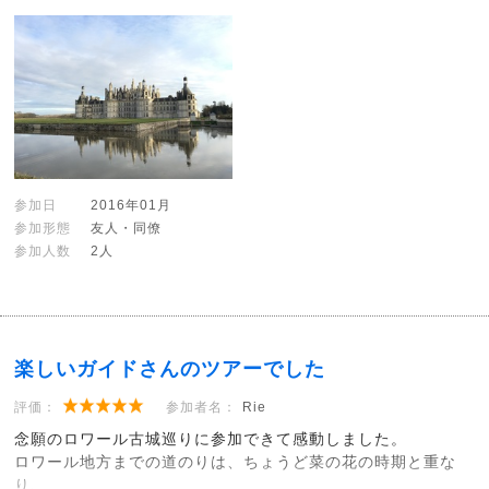
参加日
2016年01月
参加形態
友人・同僚
参加人数
2人
楽しいガイドさんのツアーでした
評価：
参加者名：
Rie
念願のロワール古城巡りに参加できて感動しました。
ロワール地方までの道のりは、ちょうど菜の花の時期と重な
り、