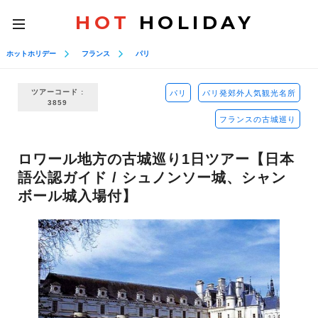
HOT
HOLIDAY
toggle
navigation
ホットホリデー
フランス
パリ
ツアーコード :
パリ
パリ発郊外人気観光名所
3859
フランスの古城巡り
ロワール地方の古城巡り1日ツアー【日本
語公認ガイド / シュノンソー城、シャン
ボール城入場付】