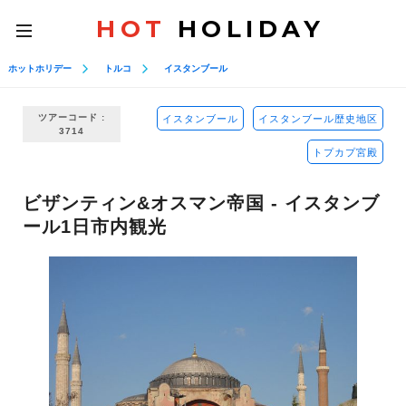
HOT
HOLIDAY
toggle
navigation
ホットホリデー
トルコ
イスタンブール
ツアーコード :
イスタンブール
イスタンブール歴史地区
3714
トプカプ宮殿
ビザンティン&オスマン帝国 - イスタンブ
ール1日市内観光