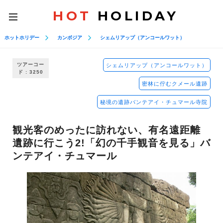
HOT
HOLIDAY
toggle
navigation
ホットホリデー
カンボジア
シェムリアップ（アンコールワット）
ツアーコー
シェムリアップ（アンコールワット）
ド : 3250
密林に佇むクメール遺跡
秘境の遺跡バンテアイ・チュマール寺院
観光客のめったに訪れない、有名遠距離
遺跡に行こう2!「幻の千手観音を見る」バ
ンテアイ・チュマール