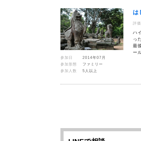
は
評価
ハ
っ
最
ー
参加日
2014年07月
参加形態
ファミリー
参加人数
5人以上