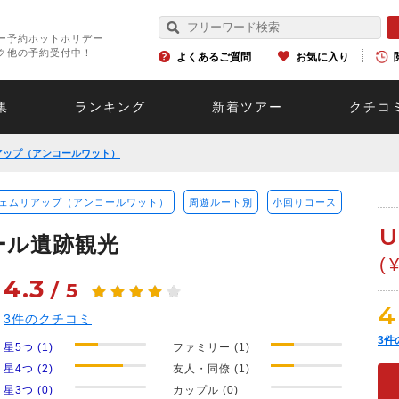
ー予約ホットホリデー
ク他の予約受付中！
よくあるご質問
お気に入り
集
ランキング
新着ツアー
クチコ
アップ（アンコールワット）
ェムリアップ（アンコールワット）
周遊ルート別
小回りコース
U
ール遺跡観光
(
4.3
/
5
4
3
件のクチコミ
3
件
星5つ (1)
ファミリー (1)
星4つ (2)
友人・同僚 (1)
星3つ (0)
カップル (0)