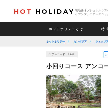
HOT
HOLIDAY
現地発オプショナルツア
ケアンズ、エアーズロッ
ホットホリデーとは
特 
ホットホリデー
カンボジア
シェムリ
ツアーコード : 3142
シ
小回りコース アンコ