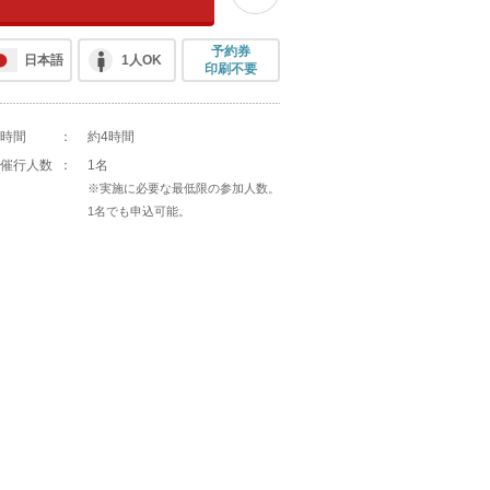
予約券
日本語
1人OK
印刷不要
時間
：
約4時間
催行人数
：
1名
※実施に必要な最低限の参加人数。
1名でも申込可能。