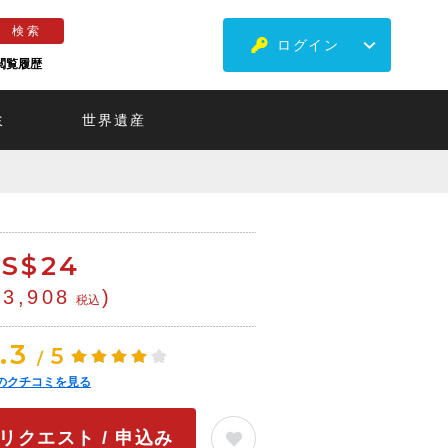
ログイン
閲覧履歴
ミ
世界遺産
S$
24
¥3,908
)
税込
.3
5
/
のクチコミを見る
リクエスト / 申込み