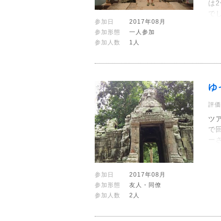
は
で
参加日
2017年08月
参加形態
一人参加
参加人数
1人
ゆ
評価
ツ
で
ー
参加日
2017年08月
参加形態
友人・同僚
参加人数
2人