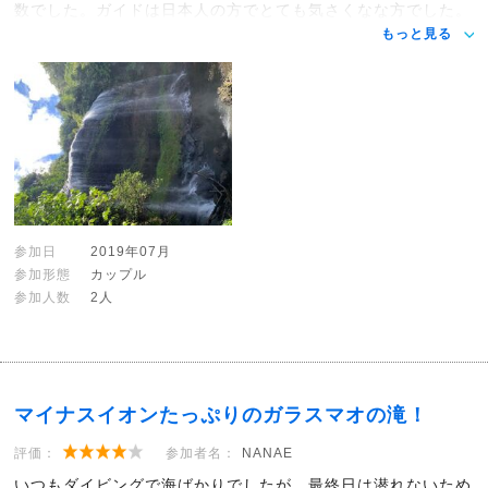
数でした。ガイドは日本人の方でとても気さくなな方でした。
もっと見る
参加日
2019年07月
参加形態
カップル
参加人数
2人
マイナスイオンたっぷりのガラスマオの滝！
評価：
参加者名：
NANAE
いつもダイビングで海ばかりでしたが、最終日は潜れないため