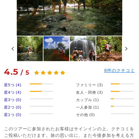
4.5
8
件のクチコミ
/
5
星5つ (4)
ファミリー (3)
星4つ (4)
友人・同僚 (3)
星3つ (0)
カップル (1)
星2つ (0)
一人参加 (1)
星1つ (0)
その他 (0)
このツアーに参加されたお客様はサインインの上、クチコミを
ご投稿いただけます。旅の思い出に、また今後参加を考える方