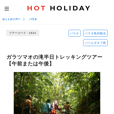
HOT
HOLIDAY
toggle
navigation
ホットホリデー
パラオ
ツアーコード : 2834
パラオ
パラオ島内観光
バベルダオブ島
ガラツマオの滝半日トレッキングツアー
【午前または午後】