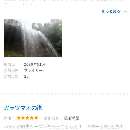
アーにしました。
もっと見る
参加日
2020年01月
参加形態
ファミリー
参加人数
2人
ガラツマオの滝
評価：
参加者名：
匿名希望
パラオが雨季シーズンだったこともあり、ツアーは2組と少人