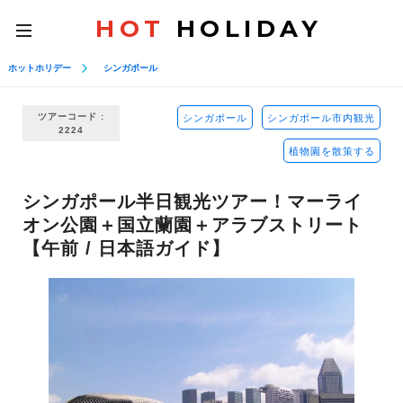
HOT
HOLIDAY
toggle
navigation
ホットホリデー
シンガポール
ツアーコード :
シンガポール
シンガポール市内観光
2224
植物園を散策する
シンガポール半日観光ツアー！マーライ
オン公園＋国立蘭園＋アラブストリート
【午前 / 日本語ガイド】