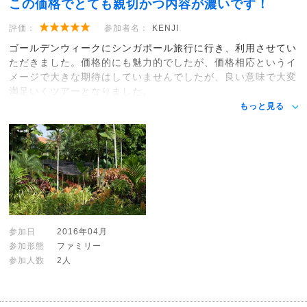
この価格でとても親切かつ内容が濃いです！
評価：
参加者名：
KENJI
ゴールデンウィークにシンガポール旅行に行き、利用させてい
ただきました。価格的にも魅力的でしたが、価格相応というイ
メージで大きな期待はしていませんでしたが、良い意味で大変
満足いくツアーとなりました。
もっと見る
参加日
2016年04月
参加形態
ファミリー
参加人数
2人