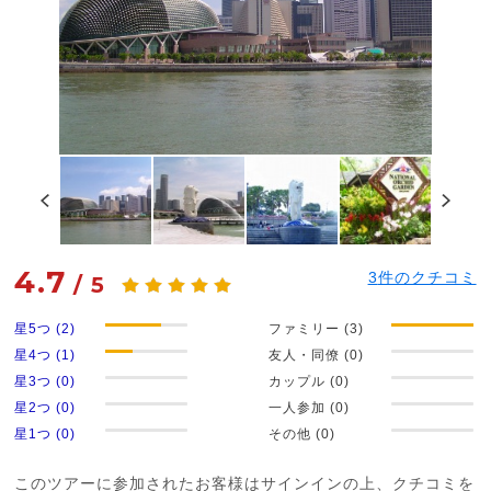
4.7
3
件のクチコミ
/
5
星5つ (2)
ファミリー (3)
星4つ (1)
友人・同僚 (0)
星3つ (0)
カップル (0)
星2つ (0)
一人参加 (0)
星1つ (0)
その他 (0)
このツアーに参加されたお客様はサインインの上、クチコミを