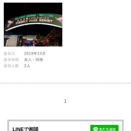
参加日
2019年10月
参加形態
友人・同僚
参加人数
2人
1
LINEで相談