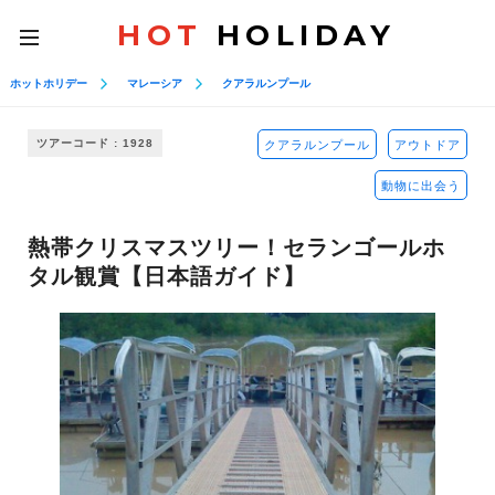
HOT
HOLIDAY
toggle
navigation
ホットホリデー
マレーシア
クアラルンプール
ツアーコード : 1928
クアラルンプール
アウトドア
動物に出会う
熱帯クリスマスツリー！セランゴールホ
タル観賞【日本語ガイド】